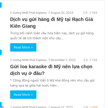
ỹ
Vương Nhất Phát Express
August 20, 2024
0
143
Dịch vụ gửi hàng đi Mỹ tại Rạch Giá
Kiên Giang
Trong bối cảnh toàn cầu hóa hiện nay, dịch vụ gửi hàng
quốc tế đã trở thành một nhu cầu…
Read More »
ỹ
Vương Nhất Phát Express
November 7, 2023
0
132
Gửi loa karaoke đi Mỹ nên lựa chọn
dịch vụ ở đâu?
* Cộng đồng người Việt ở Mỹ khá đông nên nhu cầu gửi
hàng qua lại giữa hai nước hiện…
Read More »
ỹ
Vương Nhất Phát Express
August 22, 2022
0
516