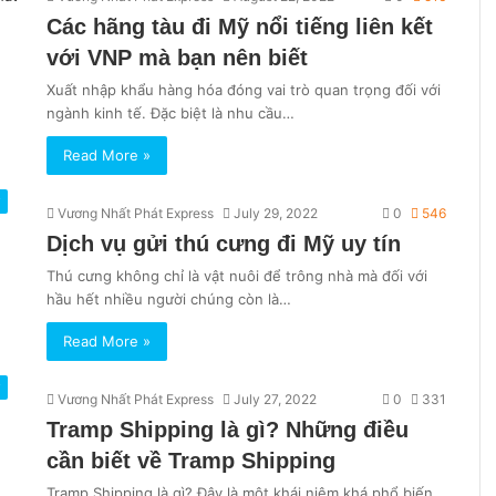
Các hãng tàu đi Mỹ nổi tiếng liên kết
với VNP mà bạn nên biết
Xuất nhập khẩu hàng hóa đóng vai trò quan trọng đối với
ngành kinh tế. Đặc biệt là nhu cầu…
Read More »
ỹ
Vương Nhất Phát Express
July 29, 2022
0
546
Dịch vụ gửi thú cưng đi Mỹ uy tín
Thú cưng không chỉ là vật nuôi để trông nhà mà đối với
hầu hết nhiều người chúng còn là…
Read More »
ỹ
Vương Nhất Phát Express
July 27, 2022
0
331
Tramp Shipping là gì? Những điều
cần biết về Tramp Shipping
Tramp Shipping là gì? Đây là một khái niệm khá phổ biến