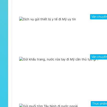
Vận chuyể
Vận chuyể
Thực phẩ