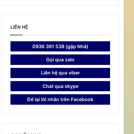
LIÊN HỆ
0936 391 538 (gặp Nhã)
Gọi qua zalo
Liên hệ qua viber
Chat qua skype
Để lại lời nhắn trên Facebook