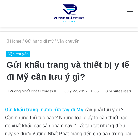
M
Home
/
Gửi hàng đi mỹ
/
Vận chuyển
Vận chuyển
Gửi khẩu trang và thiết bị y tế
đi Mỹ cần lưu ý gì?
Send
Vương Nhất Phát Express
July 27, 2022
65
3 minutes read
an
email
Gửi khẩu trang, nước rửa tay đi Mỹ
cần phải lưu ý gì ?
Cần những thủ tục nào ? Những loại giấy tờ cần thiết nào
để xuất khẩu các sản phẩm này ? Tất tần tật những điều
này sẽ được Vương Nhất Phát mang đến cho bạn trong bài