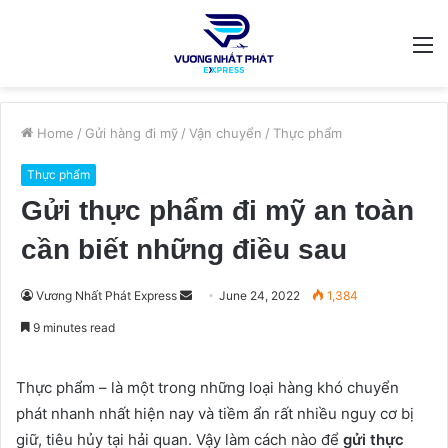
M
Home
/
Gửi hàng đi mỹ
/
Vận chuyển
/
Thực phẩm
Thực phẩm
Gửi thực phẩm đi mỹ an toàn
cần biết những điều sau
Send
Vương Nhất Phát Express
June 24, 2022
1,384
an
9 minutes read
email
Thực phẩm – là một trong những loại hàng khó chuyển
phát nhanh nhất hiện nay và tiềm ẩn rất nhiều nguy cơ bị
giữ, tiêu hủy tại hải quan. Vậy làm cách nào để
gửi thực