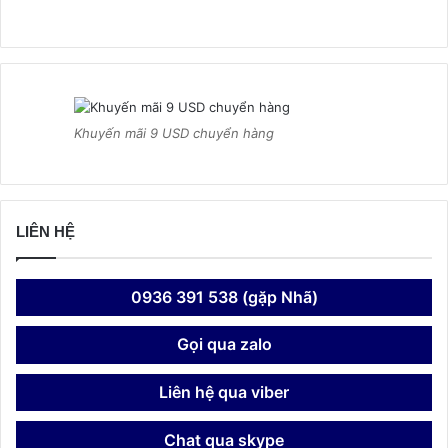
Khuyến mãi 9 USD chuyển hàng
LIÊN HỆ
0936 391 538 (gặp Nhã)
Gọi qua zalo
Liên hệ qua viber
Chat qua skype