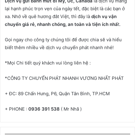
Dịch vụ gửi bánh mứt đi Mỹ, Úc, Canada
là dịch vụ mang
lại hạnh phúc trọn vẹn của ngày tết, đặc biệt là các bạn ở
xa. Nhớ về quê hương đât Việt, thì đây là
dịch vụ vận
chuyển giá rẻ, nhanh chóng, an toàn và tiện ích nhấ
t.
Gọi ngay cho công ty chúng tôi để được chia sẽ và hiểu
biết thêm nhiều về dịch vụ chuyển phát nhanh nhé!
*Mọi Chi tiết quý khách vui lòng liên hệ :
*CÔNG TY CHUYỂN PHÁT NHANH VƯƠNG NHẤT PHÁT
+ ĐC: 89 Chấn Hưng, P6, Quận Tân Bình, TP.HCM
+ PHONE :
0936 391 538
( Mr Nhã )