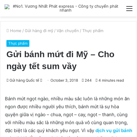
M
Home
/
Gửi hàng đi mỹ
/
Vận chuyển
/
Thực phẩm
Thực phẩm
Gửi bánh mứt đi Mỹ – Cho
ngày tết sum vầy
Send
Gửi hàng Quốc tế
October 3, 2018
244
4 minutes read
an
email
Bánh mứt ngọt ngào, nhiều màu sắc luôn là những món ăn
ngon được nhiều người yêu thích, bánh mứt là sự hòa
quyện giữa vị ngào – chua, ngọt – cay, ngọt – thanh, cùng
với nhiều màu sắc là những món quà vô cùng quan trọng,
đặc biệt là các quý khách yêu ngọt. Vì vậy
dịch vụ gửi bánh