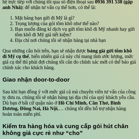
hệ trực tiếp với chúng tôi qua số điện thoại sau
0936 391 538 (gặp
anh Nhã)
: để nhận tư vấn cụ thể hơn, có thể là:
Mặt hàng bạn gửi đi Mỹ là gì?
Trọng lượng của gói tôm khô như thế nào?
Bạn muốn đăng kí dịch vụ gửi tôm khô đi Mỹ nhanh hay gửi
tôm khô đi Mỹ giá tiết kiệm?
Địa chỉ nơi chúng tôi sẽ nhận hàng tại nhà bạn
Qua những câu hỏi trên, bạn sẽ nhận được
bảng giá gửi tôm khô
đi Mỹ cụ thể
, hiển nhiên giá cả này chỉ mang tính ước lượng, mức
giá cụ thể thì phải đợi chúng tôi cân đo chính xác mới có thể báo giá
chính xác cho khách hàng.
Giao nhận door-to-door
Sau khi bạn đồng ý với mức giá cả mà chuyên viên tư vấn của công
ty đưa ra, chúng tôi sẽ nhận hàng tại địa chỉ của quý khách yêu cầu.
Dù bạn ở bất cứ quận nào ở
Hồ Chí Minh, Cần Thơ, Bình
Dương, Đồng Nai, Hà Nội
,… chúng tôi đều hỗ trợ nhận hàng
hoàn toàn miễn phí.
Kiểm tra hàng hóa và cung cấp gói hút chân
không giá cực rẻ như “cho”