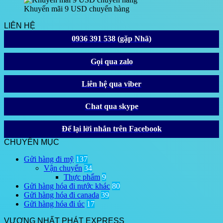
Khuyến mãi 9 USD chuyển hàng
LIÊN HỆ
0936 391 538 (gặp Nhã)
Gọi qua zalo
Liên hệ qua viber
Chat qua skype
Để lại lời nhắn trên Facebook
CHUYÊN MỤC
Gửi hàng đi mỹ
137
Vận chuyển
34
Thực phẩm
9
Gửi hàng hóa đi nước khác
80
Gửi hàng hóa đi canada
39
Gửi hàng hóa đi úc
17
VƯƠNG NHẤT PHÁT EXPRESS