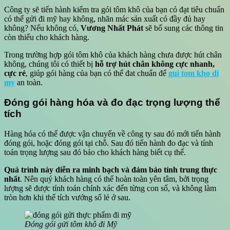
Công ty sẽ tiến hành kiểm tra gói tôm khô của bạn có đạt tiêu chuẩn
có thể gửi đi mỹ hay không, nhãn mác sản xuất có đầy đủ hay
không? Nếu không có,
Vương Nhất Phát
sẽ bổ sung các thông tin
còn thiếu cho khách hàng.
Trong trường hợp gói tôm khô của khách hàng chưa được hút chân
không, chúng tôi có thiết bị
hỗ trợ hút chân không cực nhanh,
cực rẻ
, giúp gói hàng của bạn có thể đat chuẩn để
gui tom kho di
my
an toàn.
Đóng gói hàng hóa và đo đạc trọng lượng thể
tích
Hàng hóa có thể được vận chuyển về công ty sau đó mới tiến hành
đóng gói, hoặc đóng gói tại chỗ. Sau đó tiến hành đo đạc và tính
toán trọng lượng sau đó báo cho khách hàng biết cụ thể.
Quá trình này diễn ra minh bạch và đảm bảo tính trung thực
nhất
. Nên quý khách hàng có thể hoàn toàn yên tâm, bởi trọng
lượng sẽ được tính toán chính xác đến từng con số, và không làm
tròn hơn khi thể tích vướng số lẻ ở sau.
Đóng gói gửi tôm khô đi Mỹ