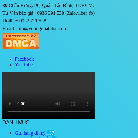
89 Chấn Hưng, P6, Quận Tân Bình, TP.HCM.
Tư Vấn báo giá : 0936 391 538 (Zalo,viber, fb)
Hotline: 0932 711 538
Email: info@vuongnhatphat.com
Facebook
YouTube
DANH MỤC
Gửi hàng đi mỹ
137