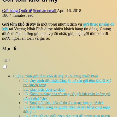
Gửi hàng Quốc tế
Send an email
April 16, 2018
186
4 minutes read
Gửi tôm khô đi Mỹ
là một trong những dịch vụ
gửi thực phẩm đi
Mỹ
tại Vương Nhất Phát được nhiều khách hàng tin dùng. Chúng
tôi đem đến những gói dịch vụ tốt nhất, giúp bạn gửi tôm khô đi
nước ngoài an toàn và giá rẻ.
Mục đề
Quy trình gửi tôm khô đi Mỹ tại Vương Nhất Phát
Quy trình tiếp nhân đăng kí, tư vấn gửi tôm khô đi Mỹ
cho khách hàng
Giao nhận door-to-door
Kiểm tra hàng hóa và cung cấp gói hút chân không giá
cực rẻ như “cho”
Đóng gói hàng hóa và đo đạc trọng lượng thể tích
Xác nhận thông tin người nhận tại mỹ bằng công nghệ
thông tin
Cung cấp các giấy phép cần thiết để thông quan nhanh