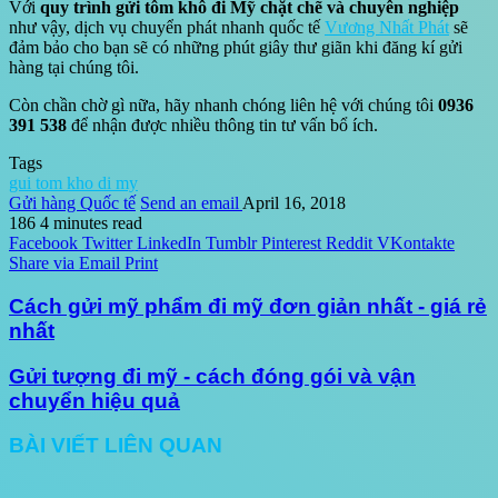
Với
quy trình gửi tôm khô đi Mỹ chặt chẽ và chuyên nghiệp
như vậy, dịch vụ chuyển phát nhanh quốc tế
Vương Nhất Phát
sẽ
đảm bảo cho bạn sẽ có những phút giây thư giãn khi đăng kí gửi
hàng tại chúng tôi.
Còn chần chờ gì nữa, hãy nhanh chóng liên hệ với chúng tôi
0936
391 538
để nhận được nhiều thông tin tư vấn bổ ích.
Tags
gui tom kho di my
Gửi hàng Quốc tế
Send an email
April 16, 2018
186
4 minutes read
Facebook
Twitter
LinkedIn
Tumblr
Pinterest
Reddit
VKontakte
Share via Email
Print
Cách gửi mỹ phẩm đi mỹ đơn giản nhất - giá rẻ
nhất
Gửi tượng đi mỹ - cách đóng gói và vận
chuyển hiệu quả
BÀI VIẾT LIÊN QUAN