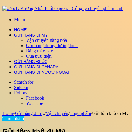
Menu
HOME
GỬI HÀNG ĐI MỸ
Vận chuyển hàng hóa
Gửi hàng đi mỹ đường biển
Bằng máy bay
Qua bưu điện
GỬI HÀNG ĐI ÚC
GỬI HÀNG ĐI CANADA
GỬI HÀNG ĐI NƯỚC NGOÀI
Search for
Sidebar
Follow
Facebook
YouTube
Home
/
Gửi hàng đi mỹ
/
Vận chuyển
/
Thực phẩm
/
Gửi tôm khô đi Mỹ
Thực phẩm
Gửi tôm khô đi Mỹ