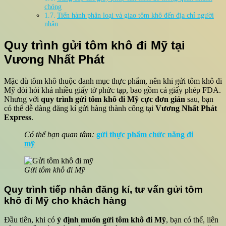
chóng
Tiến hành phân loại và giao tôm khô đến địa chỉ người
nhận
Quy trình gửi tôm khô đi Mỹ tại
Vương Nhất Phát
Mặc dù tôm khô thuộc danh mục thực phẩm, nên khi gửi tôm khô đi
Mỹ đòi hỏi khá nhiều giấy tờ phức tạp, bao gồm cả giấy phép FDA.
Nhưng với
quy trình gửi tôm khô đi Mỹ cực đơn giản
sau, bạn
có thể dễ dàng đăng kí gửi hàng thành công tại
Vương Nhất Phát
Express
.
Có thể bạn quan tâm:
gửi thực phẩm chức năng đi
mỹ
Gửi tôm khô đi Mỹ
Quy trình tiếp nhân đăng kí, tư vấn gửi tôm
khô đi Mỹ cho khách hàng
Đầu tiên, khi có
ý định muốn gửi tôm khô đi Mỹ
, bạn có thể, liên