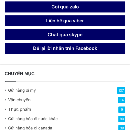
Gọi qua zalo
Liên hệ qua viber
Chat qua skype
Để lại lời nhắn trên Facebook
CHUYÊN MỤC
Gửi hàng đi mỹ
137
Vận chuyển
34
Thực phẩm
9
Gửi hàng hóa đi nước khác
80
Gửi hàng hóa đi canada
39