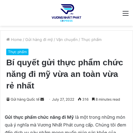
M
Home
/
Gửi hàng đi mỹ
/
Vận chuyển
/
Thực phẩm
Thực phẩm
Bí quyết gửi thực phẩm chức
năng đi mỹ vừa an toàn vừa
rẻ nhất
Send
Gửi hàng Quốc tế
July 27, 2022
316
8 minutes read
an
email
Gửi thực phẩm chức năng đi Mỹ
là một trong những món
quà ý nghĩa mà Vương Nhất Phát cung cấp. Chúng tôi đem
đến dịch vụ này nhằm mong muốn giúp sức khỏe của