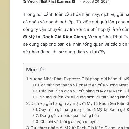
Send
Vương Nhất Phát Express
August 20, 2024
an
Trong bối cảnh toàn cầu hóa hiện nay, dịch vụ gửi h
email
cá nhân và doanh nghiệp. Từ việc gửi quà tặng cho n
công ty vận chuyển uy tín với chi phí hợp lý là vô 
đi Mỹ tại Rạch Giá Kiên Giang
, Vương Nhất Phát Exp
sẽ cung cấp cho bạn cái nhìn tổng quan về các dịch
sẽ nhận được khi sử dụng dịch vụ tại đây.
Mục đề
Vương Nhất Phát Express: Giải pháp gửi hàng đi Mỹ g
Lịch sử hình thành và phát triển của Vương Nhất
Các loại hình dịch vụ gửi hàng đi Mỹ tại Rạch Gi
Những lợi ích khi sử dụng dịch vụ tại Vương Nhấ
Dịch vụ gửi hàng may mặc đi Mỹ từ Rạch Giá Kiên 
Quy trình gửi hàng may mặc đi Mỹ tại Rạch giá 
Đóng gói và bảo quản hàng hóa
Chi phí và thời gian vận chuyển
Gửi thực phẩm đi Mỹ từ Rạch Giá Kiên Giang: An 