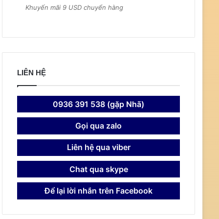
Khuyến mãi 9 USD chuyển hàng
LIÊN HỆ
0936 391 538 (gặp Nhã)
Gọi qua zalo
Liên hệ qua viber
Chat qua skype
Để lại lời nhắn trên Facebook