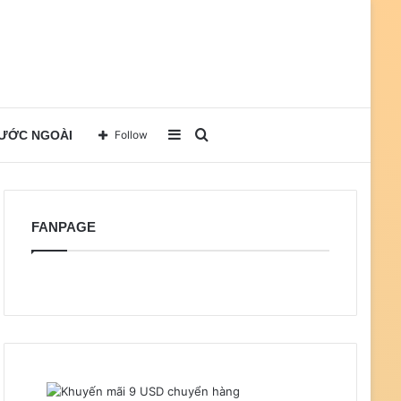
Sidebar
Search
NƯỚC NGOÀI
Follow
for
FANPAGE