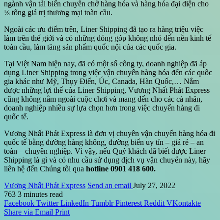
ngành vận tải biển chuyên chở hàng hóa và hàng hóa đại diện cho
⅓ tổng giá trị thương mại toàn cầu.
Ngoài các ưu điểm trên, Liner Shipping đã tạo ra hàng triệu việc
làm trên thế giới và có những đóng góp không nhỏ đến nền kinh tế
toàn cầu, làm tăng sản phẩm quốc nội của các quốc gia.
Tại Việt Nam hiện nay, đã có một số công ty, doanh nghiệp đã áp
dụng Liner Shipping trong việc vận chuyển hàng hóa đến các quốc
gia khác như Mỹ, Thụy Điển, Úc, Canada, Hàn Quốc,… Nắm
được những lợi thế của Liner Shipping, Vương Nhất Phát Express
cũng không nằm ngoài cuộc chơi và mang đến cho các cá nhân,
doanh nghiệp nhiều sự lựa chọn hơn trong việc chuyển hàng đi
quốc tế.
Vương Nhất Phát Express là đơn vị chuyên vận chuyển hàng hóa đi
quốc tế bằng đường hàng không, đường biển uy tín – giá rẻ – an
toàn – chuyên nghiệp. Vì vậy, nếu Quý khách đã biết được Liner
Shipping là gì và có nhu cầu sử dụng dịch vụ vận chuyển này, hãy
liên hệ đến Chúng tôi qua
hotline 0901 418 600.
Vương Nhất Phát Express
Send an email
July 27, 2022
763
3 minutes read
Facebook
Twitter
LinkedIn
Tumblr
Pinterest
Reddit
VKontakte
Share via Email
Print