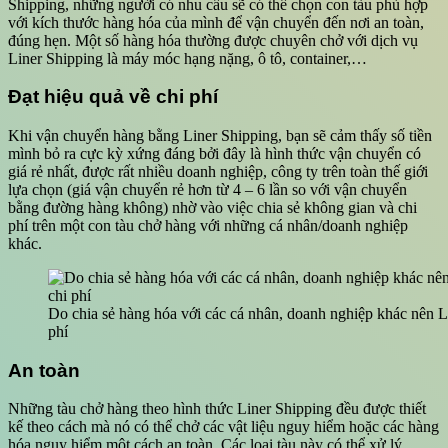
Shipping, những người có nhu cầu sẽ có thể chọn con tàu phù hợp
với kích thước hàng hóa của mình để vận chuyển đến nơi an toàn,
đúng hẹn. Một số hàng hóa thường được chuyên chở với dịch vụ
Liner Shipping là máy móc hạng nặng, ô tô, container,…
Đạt hiệu quả về chi phí
Khi vận chuyển hàng bằng Liner Shipping, bạn sẽ cảm thấy số tiền
mình bỏ ra cực kỳ xứng đáng bởi đây là hình thức vận chuyển có
giá rẻ nhất, được rất nhiều doanh nghiệp, công ty trên toàn thế giới
lựa chọn (giá vận chuyển rẻ hơn từ 4 – 6 lần so với vận chuyển
bằng đường hàng không) nhờ vào việc chia sẻ không gian và chi
phí trên một con tàu chở hàng với những cá nhân/doanh nghiệp
khác.
Do chia sẻ hàng hóa với các cá nhân, doanh nghiệp khác nên Li
phí
An toàn
Những tàu chở hàng theo hình thức Liner Shipping đều được thiết
kế theo cách mà nó có thể chở các vật liệu nguy hiểm hoặc các hàng
hóa nguy hiểm một cách an toàn. Các loại tàu này có thể xử lý