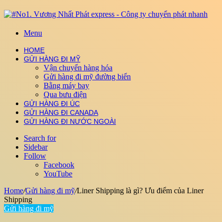
Menu
HOME
GỬI HÀNG ĐI MỸ
Vận chuyển hàng hóa
Gửi hàng đi mỹ đường biển
Bằng máy bay
Qua bưu điện
GỬI HÀNG ĐI ÚC
GỬI HÀNG ĐI CANADA
GỬI HÀNG ĐI NƯỚC NGOÀI
Search for
Sidebar
Follow
Facebook
YouTube
Home
/
Gửi hàng đi mỹ
/
Liner Shipping là gì? Ưu điểm của Liner
Shipping
Gửi hàng đi mỹ