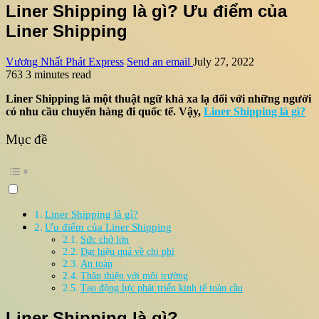
Liner Shipping là gì? Ưu điểm của
Liner Shipping
Vương Nhất Phát Express
Send an email
July 27, 2022
763
3 minutes read
Liner Shipping là một thuật ngữ khá xa lạ đối với những người
có nhu cầu chuyển hàng đi quốc tế. Vậy,
Liner Shipping là gì?
Mục đề
Liner Shipping là gì?
Ưu điểm của Liner Shipping
Sức chở lớn
Đạt hiệu quả về chi phí
An toàn
Thân thiện với môi trường
Tạo động lực phát triển kinh tế toàn cầu
Liner Shipping là gì?