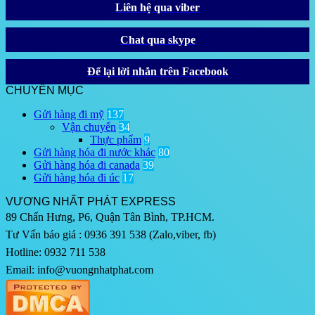
Liên hệ qua viber
Chat qua skype
Để lại lời nhắn trên Facebook
CHUYÊN MỤC
Gửi hàng đi mỹ
137
Vận chuyển
34
Thực phẩm
9
Gửi hàng hóa đi nước khác
80
Gửi hàng hóa đi canada
39
Gửi hàng hóa đi úc
17
VƯƠNG NHẤT PHÁT EXPRESS
89 Chấn Hưng, P6, Quận Tân Bình, TP.HCM.
Tư Vấn báo giá : 0936 391 538 (Zalo,viber, fb)
Hotline: 0932 711 538
Email: info@vuongnhatphat.com