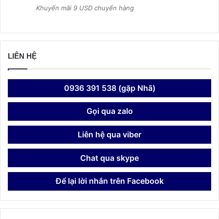
Khuyến mãi 9 USD chuyển hàng
LIÊN HỆ
0936 391 538 (gặp Nhã)
Gọi qua zalo
Liên hệ qua viber
Chat qua skype
Để lại lời nhắn trên Facebook