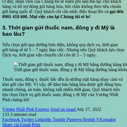
Ở đây, nhân viên của Chúng tôi sẽ miễn phí làm thủ tục cho khách
hàng và hỗ trợ đóng gói hàng hóa, hút chân không theo tiêu chuẩn
gửi hàng quốc tế. Quý khách chỉ cần nhấc điện thoại lên và
gọi đến
0901 418 600. Mọi việc còn lại Chúng tôi sẽ lo!
3. Thời gian gửi thuốc nam, đông y đi Mỹ là
bao lâu?
Nếu chọn gửi qua đường bưu điện, không qua dịch vụ, thời gian
gửi hàng sẽ từ 5 – 7 ngày làm việc. Nhưng nếu Quý khách lựa chọn
Dịch vụ, thời gian vận chuyển chỉ còn từ 3 – 5 ngày.
Thời gian gửi thuốc nam, đông y đi Mỹ bằng đường hàng khôn
Thuốc nam, đông y, thuốc bắc đều là những mặt hàng nhạy cảm và
khó gửi vào Mỹ. Vì vậy, để đảm bảo hàng hóa được gửi đúng hẹn,
nhanh chóng, an toàn, không mất nhiều thời gian, Quý khách nên
lựa chọn Dịch vụ gửi thuốc nam, đông y đi Mỹ của Vương Nhất
Phát chúng tôi!
Vương Nhất Phát Express
Send an email
July 27, 2022
133
3 minutes read
Facebook
Twitter
LinkedIn
Tumblr
Pinterest
Reddit
VKontakte
Share via Email
Print