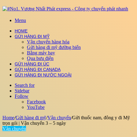
Menu
HOME
GỬI HÀNG ĐI MỸ
Vận chuyển hàng hóa
Gửi hàng đi mỹ đường biển
Bằng máy bay
Qua bưu điện
GỬI HÀNG ĐI ÚC
GỬI HÀNG ĐI CANADA
GỬI HÀNG ĐI NƯỚC NGOÀI
Search for
Sidebar
Follow
Facebook
YouTube
Home
/
Gửi hàng đi mỹ
/
Vận chuyển
/
Gửi thuốc nam, đông y đi Mỹ
trọn gói | Vận chuyển 3 – 5 ngày
Vận chuyển