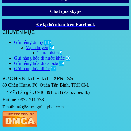
Chat qua skype
Để lại lời nhắn trên Facebook
CHUYÊN MỤC
Gửi hàng đi mỹ
137
Vận chuyển
34
Thực phẩm
9
Gửi hàng hóa đi nước khác
80
Gửi hàng hóa đi canada
39
Gửi hàng hóa đi úc
17
VƯƠNG NHẤT PHÁT EXPRESS
89 Chấn Hưng, P6, Quận Tân Bình, TP.HCM.
Tư Vấn báo giá : 0936 391 538 (Zalo,viber, fb)
Hotline: 0932 711 538
Email: info@vuongnhatphat.com