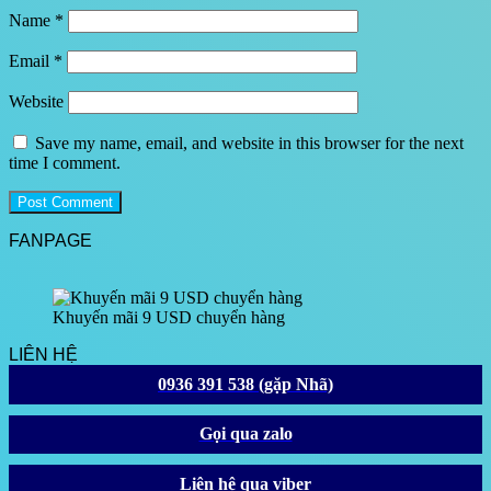
Name
*
Email
*
Website
Save my name, email, and website in this browser for the next
time I comment.
FANPAGE
Khuyến mãi 9 USD chuyển hàng
LIÊN HỆ
0936 391 538 (gặp Nhã)
Gọi qua zalo
Liên hệ qua viber