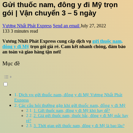
Gửi thuốc nam, đông y đi Mỹ trọn
gói | Vận chuyển 3 – 5 ngày
Vương Nhất Phát Express
Send an email
July 27, 2022
133
3 minutes read
Vương Nhất Phát Express cung cấp dịch vụ
gửi thuốc nam,
đông y đi Mỹ
trọn gói giá rẻ. Cam kết nhanh chóng, đảm bảo
an toàn và giao hàng tận nơi!
Mục đề
Dịch vụ gửi thuốc nam, đông y đi Mỹ Vương Nhất Phát
Express
Các câu hỏi thường gặp khi gửi thuốc nam, đông y đi Mỹ
1. Gửi thuốc nam, đông y đi Mỹ khó hay dễ?
2. Giá gửi thuốc nam, thuốc bắc, đông y đi Mỹ mắc hay
rẻ?
3. Thời gian gửi thuốc nam, đông y đi Mỹ là bao lâu?