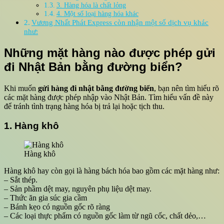
3. Hàng hóa là chất lỏng
4. Một số loại hàng hóa khác
Vương Nhất Phát Express còn nhận một số dịch vụ khác
như:
Những mặt hàng nào được phép gửi
đi Nhật Bản bằng đường biển?
Khi muốn
gửi hàng đi nhật bằng đường biển
, bạn nên tìm hiểu rõ
các mặt hàng được phép nhập vào Nhật Bản. Tìm hiểu vấn đề này
để tránh tình trạng hàng hóa bị trả lại hoặc tịch thu.
1. Hàng khô
Hàng khô
Hàng khô hay còn gọi là hàng bách hóa bao gồm các mặt hàng như:
– Sắt thép.
– Sản phầm dệt may, nguyên phụ liệu dệt may.
– Thức ăn gia súc gia cầm
– Bánh kẹo có nguồn gốc rõ ràng
– Các loại thực phẩm có nguồn gốc làm từ ngũ cốc, chất dẻo,…