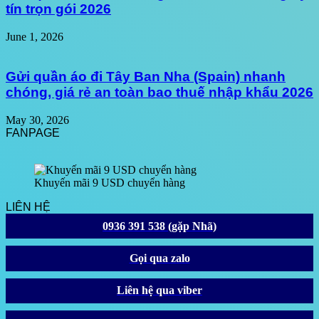
tín trọn gói 2026
June 1, 2026
Gửi quần áo đi Tây Ban Nha (Spain) nhanh
chóng, giá rẻ an toàn bao thuế nhập khẩu 2026
May 30, 2026
FANPAGE
Khuyến mãi 9 USD chuyển hàng
LIÊN HỆ
0936 391 538 (gặp Nhã)
Gọi qua zalo
Liên hệ qua viber