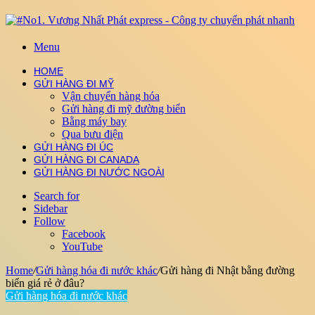
Menu
HOME
GỬI HÀNG ĐI MỸ
Vận chuyển hàng hóa
Gửi hàng đi mỹ đường biển
Bằng máy bay
Qua bưu điện
GỬI HÀNG ĐI ÚC
GỬI HÀNG ĐI CANADA
GỬI HÀNG ĐI NƯỚC NGOÀI
Search for
Sidebar
Follow
Facebook
YouTube
Home
/
Gửi hàng hóa đi nước khác
/
Gửi hàng đi Nhật bằng đường
biển giá rẻ ở đâu?
Gửi hàng hóa đi nước khác