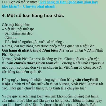
>>> Bạn có thể sẽ thích:
Gửi hàng đi Hàn Quốc đơn giản hay
khó khăn? – Chuyển phát nhanh
4. Một số loại hàng hóa khác
Các mặt hàng như:
– Vật liệu nội thất spa
– Sản phẩm làm đẹp
– Tăm tre
– Đồ chơi có nguồn gốc xuất xứ rõ ràng …
Những loại mặt hàng này được phép thông quan tại Nhật Bản.
Gửi hàng đi nhật bằng đường biển
ở rẻ và uy tín tại Vương Nhất
Phát Express
Vương Nhất Phát Express là công ty lớn. Chúng tôi có tuyến vận
tải,
vận chuyển đường biển toàn
cầu. Vương Nhất Phát Express là
một trong số ít các đơn vị vận chuyển tại Việt Nam có cộng tác với
các hãng tàu biểm quốc tế.
Hàng ngày chúng tôi nhận hàng nghìn đơn hàng
vận chuyển đi
Nhật
. Chính vì thế tần suất vận tải tại Vương Nhất Phát Express rất
cao. Thời gian chuyển hàng trung bình là 2 chuyến/ tuần.
Vì thế quý khách hàng toàn yên tâm không cần lo lắng mặt hàng
của mình bị lưu kho quá lâu gây ra hỏng hóc. Thông tin hàng ngay
sau khi chuyển đi sẽ lập tức được cập nhật cho quý khách. Biết