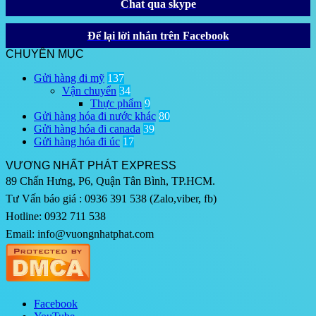
Chat qua skype
Để lại lời nhắn trên Facebook
CHUYÊN MỤC
Gửi hàng đi mỹ
137
Vận chuyển
34
Thực phẩm
9
Gửi hàng hóa đi nước khác
80
Gửi hàng hóa đi canada
39
Gửi hàng hóa đi úc
17
VƯƠNG NHẤT PHÁT EXPRESS
89 Chấn Hưng, P6, Quận Tân Bình, TP.HCM.
Tư Vấn báo giá : 0936 391 538 (Zalo,viber, fb)
Hotline: 0932 711 538
Email: info@vuongnhatphat.com
Facebook