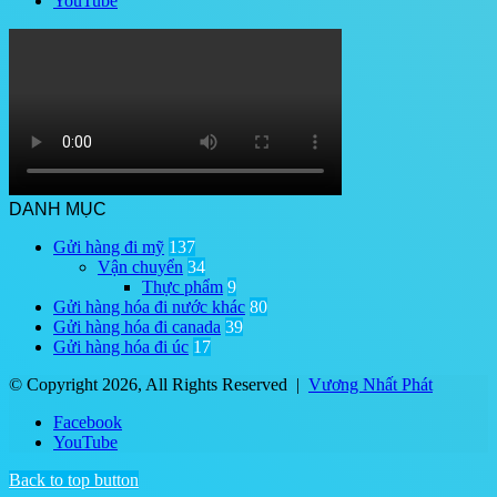
YouTube
DANH MỤC
Gửi hàng đi mỹ
137
Vận chuyển
34
Thực phẩm
9
Gửi hàng hóa đi nước khác
80
Gửi hàng hóa đi canada
39
Gửi hàng hóa đi úc
17
© Copyright 2026, All Rights Reserved |
Vương Nhất Phát
Facebook
YouTube
Back to top button