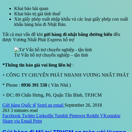
Khai báo hải quan
Khai báo trị giá tính thuế
Xin giấy phép xuất nhập khẩu và các loại giấy phép con xuất
khẩu hàng hóa đi Nhật Bản.
Tất cả mọi vấn đề khi
gửi hàng đi nhật bằng đường biển
đều
được Vương Nhất Phát Express hỗ trợ
Tư Vấn hỗ trợ chuyên nghiệp – tận tình
*Thông tin báo giá vui lòng liên hệ
:
+ CÔNG TY CHUYỂN PHÁT NHANH VƯƠNG NHẤT PHÁT
* Phone :
0936 391 538
( Văn Nhã )
+ ĐC: 89 Chấn Hưng, P6, Quận Tân Bình, TP.HCM
Gửi hàng Quốc tế
Send an email
September 26, 2018
263
3 minutes read
Facebook
Twitter
LinkedIn
Tumblr
Pinterest
Reddit
VKontakte
Share via Email
Print