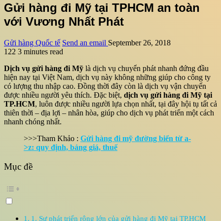
Gửi hàng đi Mỹ tại TPHCM an toàn
với Vương Nhất Phát
Gửi hàng Quốc tế
Send an email
September 26, 2018
122
3 minutes read
Dịch vụ gửi hàng đi Mỹ
là dịch vụ chuyển phát nhanh đứng đầu
hiện nay tại Việt Nam, dịch vụ này không những giúp cho công ty
có lượng thu nhập cao. Đồng thời đây còn là dịch vụ vận chuyển
được nhiều người yêu thích. Đặc biệt,
dịch vụ gửi hàng đi Mỹ tại
TP.HCM
, luôn được nhiều người lựa chọn nhất, tại đây hội tụ tất cả
thiên thời – địa lợi – nhân hòa, giúp cho dịch vụ phát triển một cách
nhanh chóng nhất.
>>>Tham Khảo :
Gửi hàng đi mỹ đường biển từ a-
>z: quy định, bảng giá, thuế
Mục đề
1. Sự phát triển rộng lớn của gửi hàng đi Mỹ tại TP.HCM