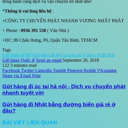
đồng hành cùng dịch vụ vận chuyển tốt nhất nhé!
*
Thông ti vui lòng liên hệ
:
+CÔNG TY CHUYỂN PHÁT NHANH VƯƠNG NHẤT PHÁT
+ Phone :
0936 391 538
( Văn Nhã )
+ĐC: 89 Chấn Hưng, P6, Quận Tân Bình, TP.HCM
Tags
Gửi hàng đi Mỹ
Gửi hàng đi Mỹ an toàn tại Vương Nhất Phát
Gửi hàng Quốc tế
Send an email
September 26, 2018
122
3 minutes read
Facebook
Twitter
LinkedIn
Tumblr
Pinterest
Reddit
VKontakte
Share via Email
Print
Gửi hàng đi úc tại hà nội - Dịch vụ chuyển phát
nhanh tuyệt vời
Gửi hàng đi Nhật bằng đường biển giá rẻ ở
đâu?
BÀI VIẾT LIÊN QUAN