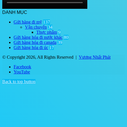
DANH MỤC
Gửi hàng đi mỹ
137
Vận chuyển
34
Thực phẩm
9
Gửi hàng hóa đi nước khác
80
Gửi hàng hóa đi canada
39
Gửi hàng hóa đi úc
17
© Copyright 2026, All Rights Reserved |
Vương Nhất Phát
Facebook
YouTube
Back to top button