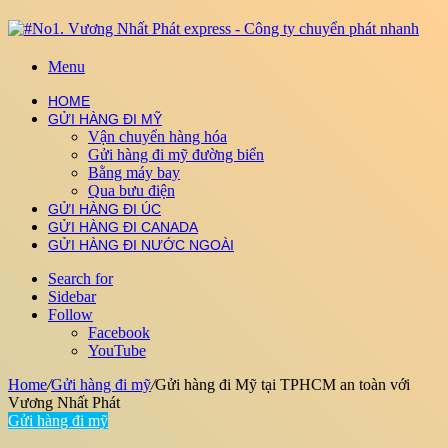
Menu
HOME
GỬI HÀNG ĐI MỸ
Vận chuyển hàng hóa
Gửi hàng đi mỹ đường biển
Bằng máy bay
Qua bưu điện
GỬI HÀNG ĐI ÚC
GỬI HÀNG ĐI CANADA
GỬI HÀNG ĐI NƯỚC NGOÀI
Search for
Sidebar
Follow
Facebook
YouTube
Home
/
Gửi hàng đi mỹ
/
Gửi hàng đi Mỹ tại TPHCM an toàn với
Vương Nhất Phát
Gửi hàng đi mỹ