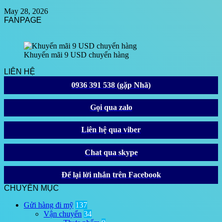
May 28, 2026
FANPAGE
Khuyến mãi 9 USD chuyển hàng
LIÊN HỆ
0936 391 538 (gặp Nhã)
Gọi qua zalo
Liên hệ qua viber
Chat qua skype
Để lại lời nhắn trên Facebook
CHUYÊN MỤC
Gửi hàng đi mỹ
137
Vận chuyển
34