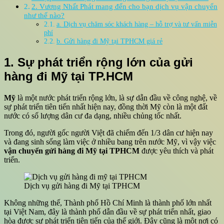
2. Vương Nhất Phát mang đến cho bạn dịch vụ vận chuyển
như thế nào?
a. Dịch vụ chăm sóc khách hàng – hỗ trợ và tư vấn miễn
phí
b. Gửi hàng đi Mỹ tại TPHCM giá rẻ
1. Sự phát triển rộng lớn của gửi
hàng đi Mỹ tại TP.HCM
Mỹ
là một nước phát triển rộng lớn, là sự dẫn đầu về công nghệ, về
sự phát triển tiên tiến nhất hiện nay, đồng thời Mỹ còn là một đất
nước có số lượng dân cư đa dạng, nhiều chủng tốc nhất.
Trong đó, người gốc người Việt đã chiếm đến 1/3 dân cư hiện nay
và đang sinh sống làm việc ở nhiều bang trên nước Mỹ, vì vậy việc
vận chuyển gửi hàng đi Mỹ tại TPHCM
được yêu thích và phát
triển.
Dịch vụ gửi hàng đi Mỹ tại TPHCM
Không những thế, Thành phố Hồ Chí Minh là thành phố lớn nhất
tại Việt Nam, đây là thành phố dẫn đầu về sự phát triển nhất, giao
hòa được sự phát triển tiên tiến của thế giới. Đây cũng là một nơi có