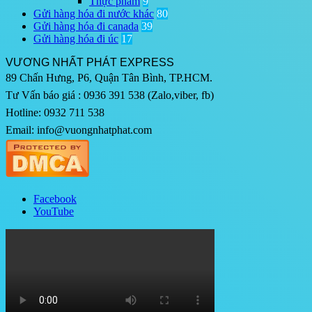
Thực phẩm
9
Gửi hàng hóa đi nước khác
80
Gửi hàng hóa đi canada
39
Gửi hàng hóa đi úc
17
VƯƠNG NHẤT PHÁT EXPRESS
89 Chấn Hưng, P6, Quận Tân Bình, TP.HCM.
Tư Vấn báo giá : 0936 391 538 (Zalo,viber, fb)
Hotline: 0932 711 538
Email: info@vuongnhatphat.com
Facebook
YouTube