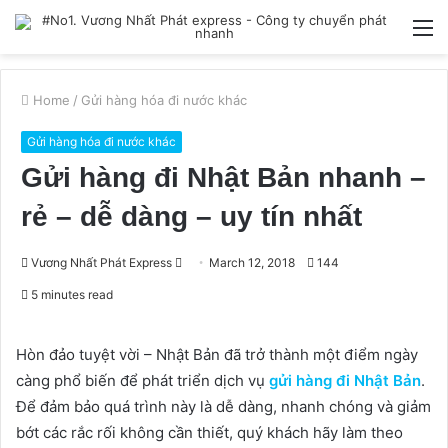
M
Home
/
Gửi hàng hóa đi nước khác
Gửi hàng hóa đi nước khác
Gửi hàng đi Nhật Bản nhanh –
rẻ – dễ dàng – uy tín nhất
Send
Vương Nhất Phát Express
March 12, 2018
144
an
5 minutes read
email
Hòn đảo tuyệt vời – Nhật Bản đã trở thành một điểm ngày
càng phổ biến để phát triển dịch vụ
gửi hàng đi Nhật Bản
.
Để đảm bảo quá trình này là dễ dàng, nhanh chóng và giảm
bớt các rắc rối không cần thiết, quý khách hãy làm theo