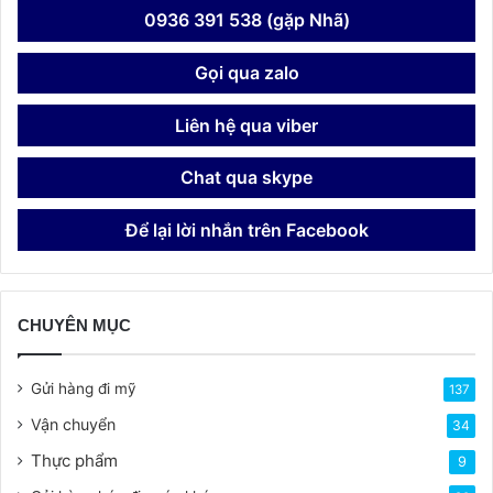
0936 391 538 (gặp Nhã)
Gọi qua zalo
Liên hệ qua viber
Chat qua skype
Để lại lời nhắn trên Facebook
CHUYÊN MỤC
Gửi hàng đi mỹ
137
Vận chuyển
34
Thực phẩm
9