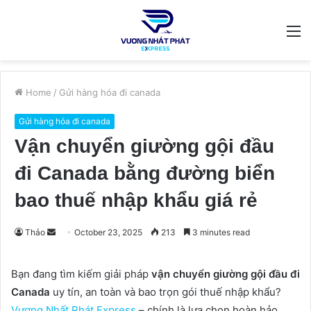
M
Home
/
Gửi hàng hóa đi canada
Gửi hàng hóa đi canada
Vận chuyển giường gội đầu
đi Canada bằng đường biển
bao thuế nhập khẩu giá rẻ
Send
Thảo
October 23, 2025
213
3 minutes read
an
email
Bạn đang tìm kiếm giải pháp
vận chuyển giường gội đầu đi
Canada
uy tín, an toàn và bao trọn gói thuế nhập khẩu?
Vương Nhất Phát Express
– chính là lựa chọn hoàn hảo