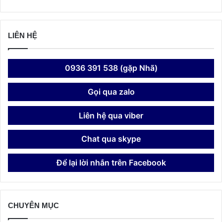
LIÊN HỆ
0936 391 538 (gặp Nhã)
Gọi qua zalo
Liên hệ qua viber
Chat qua skype
Để lại lời nhắn trên Facebook
CHUYÊN MỤC