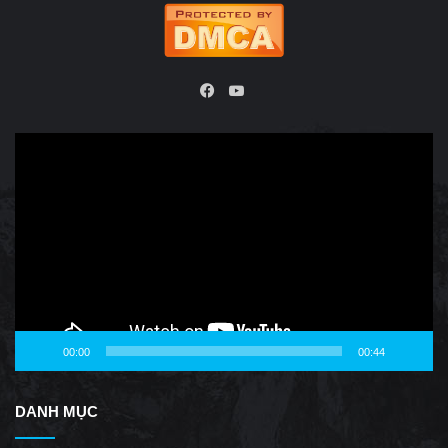
YouTube
Facebook
Video
Player
00:00
00:44
DANH MỤC