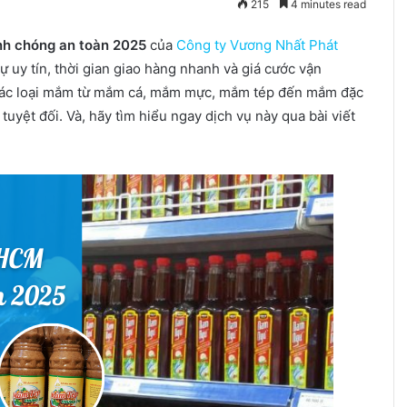
215
4 minutes read
nh chóng an toàn 2025
của
Công ty Vương Nhất Phát
uy tín, thời gian giao hàng nhanh và giá cước vận
g các loại mắm từ mắm cá, mắm mực, mắm tép đến mắm đặc
uyệt đối. Và, hãy tìm hiểu ngay dịch vụ này qua bài viết