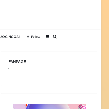
Sidebar
Search
NƯỚC NGOÀI
Follow
for
FANPAGE