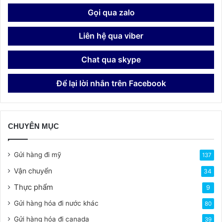
Gọi qua zalo
Liên hệ qua viber
Chat qua skype
Để lại lời nhắn trên Facebook
CHUYÊN MỤC
Gửi hàng đi mỹ
137
Vận chuyển
34
Thực phẩm
9
Gửi hàng hóa đi nước khác
80
Gửi hàng hóa đi canada
39