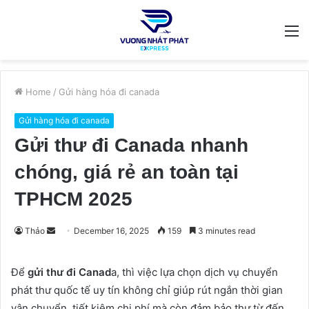
M
Home
/
Gửi hàng hóa đi canada
Gửi hàng hóa đi canada
Gửi thư đi Canada nhanh
chóng, giá rẻ an toàn tại
TPHCM 2025
Send
Thảo
December 16, 2025
159
3 minutes read
an
email
Để
gửi thư đi Canad
a, thì việc lựa chọn dịch vụ chuyển
phát thư quốc tế uy tín không chỉ giúp rút ngắn thời gian
vận chuyển, tiết kiệm chi phí mà còn đảm bảo thư từ đến