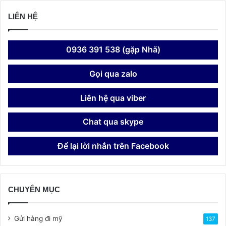
LIÊN HỆ
0936 391 538 (gặp Nhã)
Gọi qua zalo
Liên hệ qua viber
Chat qua skype
Để lại lời nhắn trên Facebook
CHUYÊN MỤC
Gửi hàng đi mỹ
137