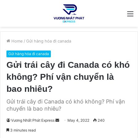
M
Home
/
Gửi hàng hóa đi canada
Gửi hàng hóa đi canada
Gửi trái cây đi Canada có khó
không? Phí vận chuyển là
bao nhiêu?
Gửi trái cây đi Canada có khó không? Phí vận
chuyển là bao nhiêu?
Send
Vương Nhất Phát Express
May 4, 2022
240
an
3 minutes read
email