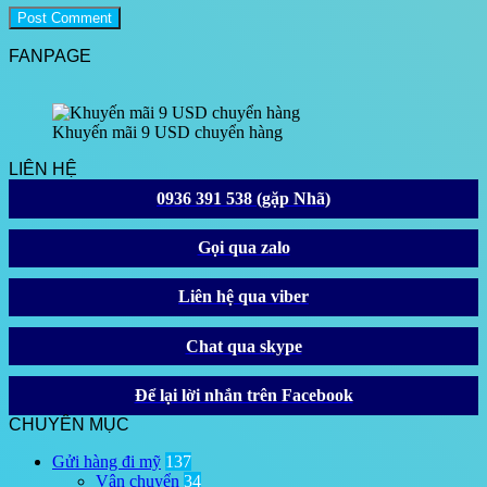
FANPAGE
Khuyến mãi 9 USD chuyển hàng
LIÊN HỆ
0936 391 538 (gặp Nhã)
Gọi qua zalo
Liên hệ qua viber
Chat qua skype
Để lại lời nhắn trên Facebook
CHUYÊN MỤC
Gửi hàng đi mỹ
137
Vận chuyển
34