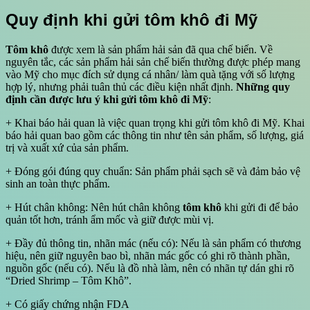
Quy định khi gửi tôm khô đi Mỹ
Tôm khô
được xem là sản phẩm hải sản đã qua chế biến. Về
nguyên tắc, các sản phẩm hải sản chế biến thường được phép mang
vào Mỹ cho mục đích sử dụng cá nhân/ làm quà tặng với số lượng
hợp lý, nhưng phải tuân thủ các điều kiện nhất định.
Những quy
định cần được lưu ý khi gửi tôm khô đi Mỹ
:
+ Khai báo hải quan là việc quan trọng khi gửi tôm khô đi Mỹ. Khai
báo hải quan bao gồm các thông tin như tên sản phẩm, số lượng, giá
trị và xuất xứ của sản phẩm.
+ Đóng gói đúng quy chuẩn: Sản phẩm phải sạch sẽ và đảm bảo vệ
sinh an toàn thực phẩm.
+ Hút chân không: Nên hút chân không
tôm khô
khi gửi đi để bảo
quản tốt hơn, tránh ẩm mốc và giữ được mùi vị.
+ Đầy đủ thông tin, nhãn mác (nếu có): Nếu là sản phẩm có thương
hiệu, nên giữ nguyên bao bì, nhãn mác gốc có ghi rõ thành phần,
nguồn gốc (nếu có). Nếu là đồ nhà làm, nên có nhãn tự dán ghi rõ
“Dried Shrimp – Tôm Khô”.
+ Có giấy chứng nhận FDA