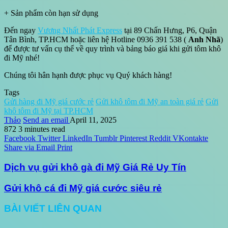
+ Sản phẩm còn hạn sử dụng
Đến ngay
Vương Nhất Phát Express
tại 89 Chấn Hưng, P6, Quận
Tân Bình, TP.HCM hoặc liên hệ Hotline 0936 391 538 (
Anh Nhã
)
để được tư vấn cụ thể về quy trình và bảng báo giá khi gửi tôm khô
đi Mỹ nhé!
Chúng tôi hân hạnh được phục vụ Quý khách hàng!
Tags
Gửi hàng đi Mỹ giá cước rẻ
Gửi khô tôm đi Mỹ an toàn giá rẻ
Gửi
khô tôm đi Mỹ tại TP.HCM
Thảo
Send an email
April 11, 2025
872
3 minutes read
Facebook
Twitter
LinkedIn
Tumblr
Pinterest
Reddit
VKontakte
Share via Email
Print
Dịch vụ gửi khô gà đi Mỹ Giá Rẻ Uy Tín
Gửi khô cá đi Mỹ giá cước siêu rẻ
BÀI VIẾT LIÊN QUAN