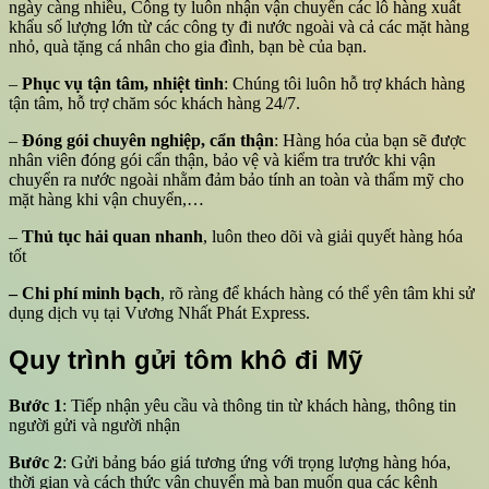
ngày càng nhiều, Công ty luôn nhận vận chuyển các lô hàng xuất
khẩu số lượng lớn từ các công ty đi nước ngoài và cả các mặt hàng
nhỏ, quà tặng cá nhân cho gia đình, bạn bè của bạn.
–
Phục vụ tận tâm, nhiệt tình
: Chúng tôi luôn hỗ trợ khách hàng
tận tâm, hỗ trợ chăm sóc khách hàng 24/7.
–
Đóng gói chuyên nghiệp, cẩn thận
: Hàng hóa của bạn sẽ được
nhân viên đóng gói cẩn thận, bảo vệ và kiểm tra trước khi vận
chuyển ra nước ngoài nhằm đảm bảo tính an toàn và thẩm mỹ cho
mặt hàng khi vận chuyển,…
–
Thủ tục hải quan nhanh
, luôn theo dõi và giải quyết hàng hóa
tốt
– Chi phí minh bạch
, rõ ràng để khách hàng có thể yên tâm khi sử
dụng dịch vụ tại Vương Nhất Phát Express.
Quy trình gửi tôm khô đi Mỹ
Bước 1
: Tiếp nhận yêu cầu và thông tin từ khách hàng, thông tin
người gửi và người nhận
Bước 2
: Gửi bảng báo giá tương ứng với trọng lượng hàng hóa,
thời gian và cách thức vận chuyển mà bạn muốn qua các kênh