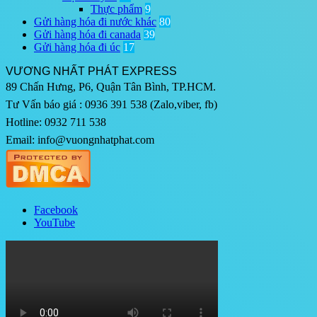
Thực phẩm
9
Gửi hàng hóa đi nước khác
80
Gửi hàng hóa đi canada
39
Gửi hàng hóa đi úc
17
VƯƠNG NHẤT PHÁT EXPRESS
89 Chấn Hưng, P6, Quận Tân Bình, TP.HCM.
Tư Vấn báo giá : 0936 391 538 (Zalo,viber, fb)
Hotline: 0932 711 538
Email: info@vuongnhatphat.com
Facebook
YouTube