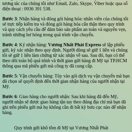
tương tác của chúng tôi như Email, Zalo, Skype, Viber hoặc qua số
điện thoại : 0936 391 538.
Bước 3
: Nhận hàng và đóng gói hàng hóa: nhân viên của chúng tôi
sẽ trực tiếp kiểm tra và đóng gói hàng hóa cẩn thận theo quy trình
và quy cách yêu cầu để đảm bảo sản phẩm an toàn và nguyên vẹn,
tránh những hư hỏng trong quá trình vận chuyển.
Bước 4
: Ký nhận hàng:
Vương Nhất Phát Express
sẽ lập phiếu
gửi, ký xác nhận theo quy định. Người dùng sẽ giữ 1 liên và chúng
tôi sẽ giữ 1 liên làm chứng từ xác nhận về sau. Sau đó, bạn có thể
theo dõi toàn bộ quá trình và thời gian gửi hàng đi Mỹ tại TP.HCM
thông qua mã phiếu gửi mà công ty đã cung cấp.
Bước 5
: Vận chuyển hàng: Tùy vào gói dịch vụ vận chuyển mà bạn
đã chọn sẽ quyết định đến thời gian nhận hàng của người nhận tại
Mỹ.
Bước 6
: Giao hàng cho người nhận: Sau khi hàng đã đến Mỹ,
người nhận sẽ được giao hàng tận tay theo đúng địa chỉ mà bạn đã
ghi trên phiếu gửi mà họ không cần đi bất kỳ bưu cục nào để nhận
hàng.
Quy trình gửi khô tôm đi Mỹ tại Vương Nhất Phát