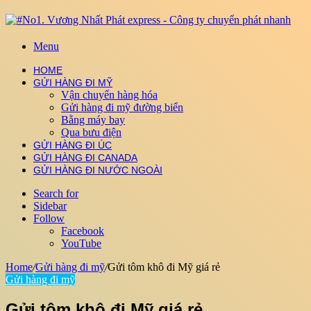
Menu
HOME
GỬI HÀNG ĐI MỸ
Vận chuyển hàng hóa
Gửi hàng đi mỹ đường biển
Bằng máy bay
Qua bưu điện
GỬI HÀNG ĐI ÚC
GỬI HÀNG ĐI CANADA
GỬI HÀNG ĐI NƯỚC NGOÀI
Search for
Sidebar
Follow
Facebook
YouTube
Home
/
Gửi hàng đi mỹ
/
Gửi tôm khô đi Mỹ giá rẻ
Gửi hàng đi mỹ
Gửi tôm khô đi Mỹ giá rẻ