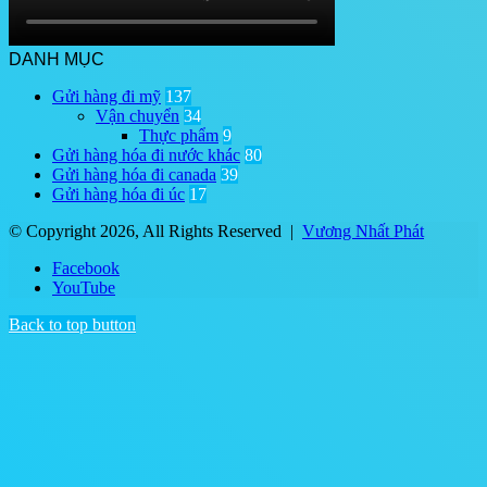
DANH MỤC
Gửi hàng đi mỹ
137
Vận chuyển
34
Thực phẩm
9
Gửi hàng hóa đi nước khác
80
Gửi hàng hóa đi canada
39
Gửi hàng hóa đi úc
17
© Copyright 2026, All Rights Reserved |
Vương Nhất Phát
Facebook
YouTube
Back to top button