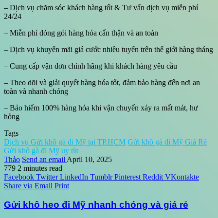
– Dịch vụ chăm sóc khách hàng tốt & Tư vấn dịch vụ miễn phí
24/24
– Miễn phí đóng gói hàng hóa cẩn thận và an toàn
– Dịch vụ khuyến mãi giá cước nhiều tuyến trên thế giới hàng tháng
– Cung cấp vận đơn chính hãng khi khách hàng yêu cầu
– Theo dõi và giải quyết hàng hóa tốt, đảm bảo hàng đến nơi an
toàn và nhanh chóng
– Bảo hiểm 100% hàng hóa khi vận chuyển xảy ra mất mát, hư
hỏng
Tags
Dịch vụ Gửi khô gà đi Mỹ tại TP.HCM
Gửi khô gà đi Mỹ Giá Rẻ
Gửi khô gà đi Mỹ uy tín
Thảo
Send an email
April 10, 2025
779
2 minutes read
Facebook
Twitter
LinkedIn
Tumblr
Pinterest
Reddit
VKontakte
Share via Email
Print
Gửi khô heo đi Mỹ nhanh chóng và giá rẻ