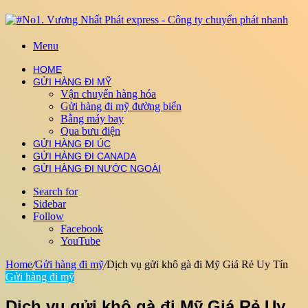
Menu
HOME
GỬI HÀNG ĐI MỸ
Vận chuyển hàng hóa
Gửi hàng đi mỹ đường biển
Bằng máy bay
Qua bưu điện
GỬI HÀNG ĐI ÚC
GỬI HÀNG ĐI CANADA
GỬI HÀNG ĐI NƯỚC NGOÀI
Search for
Sidebar
Follow
Facebook
YouTube
Home
/
Gửi hàng đi mỹ
/
Dịch vụ gửi khô gà đi Mỹ Giá Rẻ Uy Tín
Gửi hàng đi mỹ
Dịch vụ gửi khô gà đi Mỹ Giá Rẻ Uy