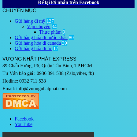
Để lại lời nhắn trên Facebook
CHUYÊN MỤC
Gửi hàng đi mỹ
137
Vận chuyển
34
Thực phẩm
9
Gửi hàng hóa đi nước khác
80
Gửi hàng hóa đi canada
39
Gửi hàng hóa đi úc
17
VƯƠNG NHẤT PHÁT EXPRESS
89 Chấn Hưng, P6, Quận Tân Bình, TP.HCM.
Tư Vấn báo giá : 0936 391 538 (Zalo,viber, fb)
Hotline: 0932 711 538
Email: info@vuongnhatphat.com
Facebook
YouTube