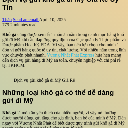
Tín
Thảo
Send an email
April 10, 2025
779
2 minutes read
Khô gà
cũng được xem là 1 món ăn nằm trong danh mục hàng khó
gửi đi Mỹ khi cần đáp ứng quy định của Cục quản lý Thực phẩm và
Dược phẩm Hoa Kỳ FDA. Vì vậy, bạn nên lựa chọn cho mình 1
đơn vị gửi hàng quốc tế uy tín, chất lượng. Với nhiều năm trong lĩnh
vực chuyển phát nhanh,
Vương Nhất Phát Express
hứa hẹn mang
đến dịch vụ gửi hàng đi Mỹ an toàn, chuyên nghiệp với chi phí rẻ
tại TP.HCM.
Dịch vụ gửi khô gà đi Mỹ Giá Rẻ
Những loại khô gà có thể dễ dàng
gửi đi Mỹ
Khô gà
là món ăn yêu thích của nhiều người, vì vậy nó thường
được người dùng gửi tặng cho gia đình, bạn bè của mình ở Mỹ. Đến
ngay với Vương Nhất Phát để biết được quy trình gửi khô gà đi Mỹ