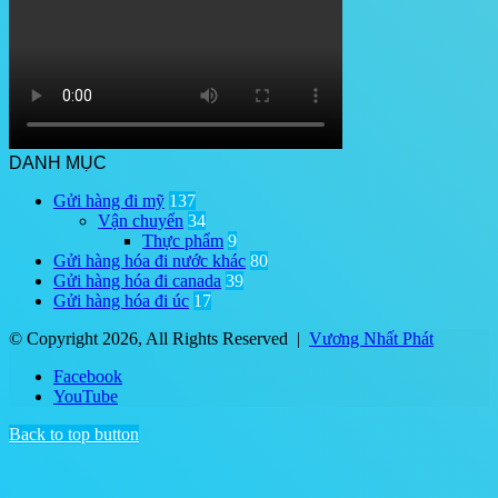
DANH MỤC
Gửi hàng đi mỹ
137
Vận chuyển
34
Thực phẩm
9
Gửi hàng hóa đi nước khác
80
Gửi hàng hóa đi canada
39
Gửi hàng hóa đi úc
17
© Copyright 2026, All Rights Reserved |
Vương Nhất Phát
Facebook
YouTube
Back to top button