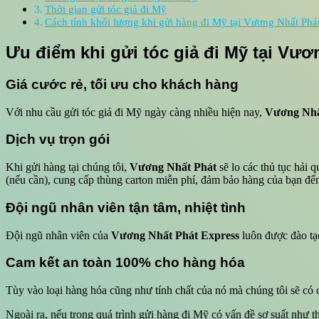
Thời gian gửi tóc giả đi Mỹ
Cách tính khối lượng khi gửi hàng đi Mỹ tại Vương Nhất Phá
Ưu điểm khi gửi tóc giả đi Mỹ tại Vươ
Giá cước rẻ, tối ưu cho khách hàng
Với nhu cầu gửi tóc giả đi Mỹ ngày càng nhiều hiện nay,
Vương Nhấ
Dịch vụ trọn gói
Khi gửi hàng tại chúng tôi,
Vương Nhất Phát
sẽ lo các thủ tục hải 
(nếu cần), cung cấp thùng carton miễn phí, đảm bảo hàng của bạn đến
Đội ngũ nhân viên tận tâm, nhiệt tình
Đội ngũ nhân viên của
Vương Nhất Phát Express
luôn được đào tạo
Cam kết an toàn 100% cho hàng hóa
Tùy vào loại hàng hóa cũng như tính chất của nó mà chúng tôi sẽ có
Ngoài ra, nếu trong quá trình gửi hàng đi Mỹ có vấn đề sơ suất như 