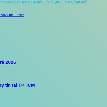
hanh chóng
gui toc gia di my
Gửi tóc giả đi Mỹ giá tốt nhất
 via Email
Print
 rẻ 2026
uy tín tại TPHCM