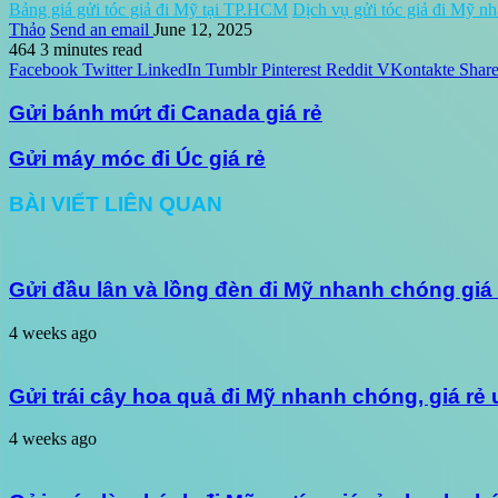
Bảng giá gửi tóc giả đi Mỹ tại TP.HCM
Dịch vụ gửi tóc giả đi Mỹ n
Thảo
Send an email
June 12, 2025
464
3 minutes read
Facebook
Twitter
LinkedIn
Tumblr
Pinterest
Reddit
VKontakte
Share
Gửi bánh mứt đi Canada giá rẻ
Gửi máy móc đi Úc giá rẻ
BÀI VIẾT LIÊN QUAN
Gửi đầu lân và lồng đèn đi Mỹ nhanh chóng giá
4 weeks ago
Gửi trái cây hoa quả đi Mỹ nhanh chóng, giá rẻ 
4 weeks ago