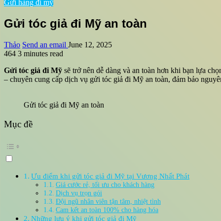
Gửi hàng đi mỹ
Gửi tóc giả đi Mỹ an toàn
Thảo
Send an email
June 12, 2025
464
3 minutes read
Gửi tóc giả đi Mỹ
sẽ trở nên dễ dàng và an toàn hơn khi bạn lựa ch
– chuyên cung cấp dịch vụ gửi tóc giả đi Mỹ an toàn, đảm bảo nguyê
Gửi tóc giả đi Mỹ an toàn
Mục đề
Ưu điểm khi gửi tóc giả đi Mỹ tại Vương Nhất Phát
Giá cước rẻ, tối ưu cho khách hàng
Dịch vụ trọn gói
Đội ngũ nhân viên tận tâm, nhiệt tình
Cam kết an toàn 100% cho hàng hóa
Những lưu ý khi gửi tóc giả đi Mỹ