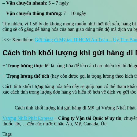
–
Vận chuyển nhanh
: 5 – 7 ngày
–
Vận chuyển thông thường
: 7 – 10 ngày
Tuy nhiên, vì 1 số lý do không mong muốn như thời tiết xấu, hàng bị 
cũng sẽ cố gắng để hàng hóa của bạn giao đúng tiến độ mà dịch vụ b
>>> Xem thêm:
Gửi hàng đi Mỹ tại TPHCM An Toàn – Uy Tín: Bảng
Cách tính khối lượng khi gửi hàng đi
+
Trọng lượng thực tế
: là hàng hóa để lên cân bao nhiêu ký thì đó gọ
+
Trọng lượng thể tích
(hay còn được gọi là trọng lượng theo kích t
Cách tính khối lượng hàng hóa trên đây sẽ giúp bạn có thể tham khảo
xác cách tính trọng lượng đơn hàng và hiểu rõ hơn về dịch vụ gửi tóc
Cách tính khối lượng khi gửi hàng đi Mỹ tại Vương Nhất Phát
Vương Nhất Phát Express
–
Công ty Vận tải Quốc tế uy tín
, chuyê
thuốc tây,… đến các nước Châu Âu, Mỹ, Canada, Úc.
Tags