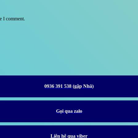
me I comment.
0936 391 538 (gặp Nhã)
Gọi qua zalo
Liên hệ qua viber