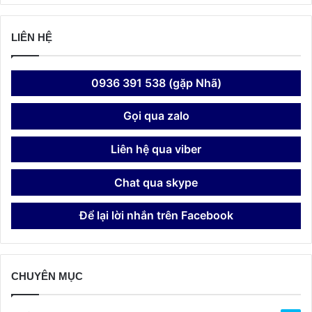
LIÊN HỆ
0936 391 538 (gặp Nhã)
Gọi qua zalo
Liên hệ qua viber
Chat qua skype
Để lại lời nhắn trên Facebook
CHUYÊN MỤC