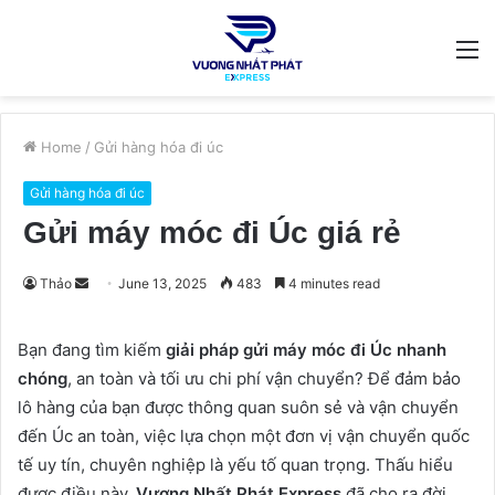
M
Home
/
Gửi hàng hóa đi úc
Gửi hàng hóa đi úc
Gửi máy móc đi Úc giá rẻ
Send
Thảo
June 13, 2025
483
4 minutes read
an
email
Bạn đang tìm kiếm
giải pháp gửi máy móc đi Úc nhanh
chóng
, an toàn và tối ưu chi phí vận chuyển? Để đảm bảo
lô hàng của bạn được thông quan suôn sẻ và vận chuyển
đến Úc an toàn, việc lựa chọn một đơn vị vận chuyển quốc
tế uy tín, chuyên nghiệp là yếu tố quan trọng. Thấu hiểu
được điều này,
Vương Nhất Phát Express
đã cho ra đời