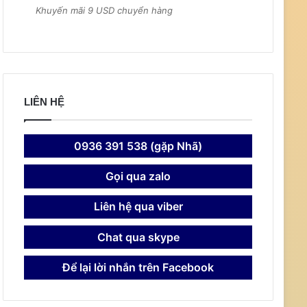
Khuyến mãi 9 USD chuyển hàng
LIÊN HỆ
0936 391 538 (gặp Nhã)
Gọi qua zalo
Liên hệ qua viber
Chat qua skype
Để lại lời nhắn trên Facebook