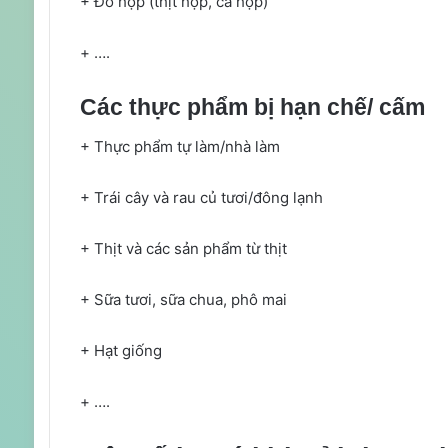
+ Đồ hộp (thịt hộp, cá hộp)
+ ….
Các thực phẩm bị hạn chế/ cấm
+ Thực phẩm tự làm/nhà làm
+ Trái cây và rau củ tươi/đông lạnh
+ Thịt và các sản phẩm từ thịt
+ Sữa tươi, sữa chua, phô mai
+ Hạt giống
+ ….