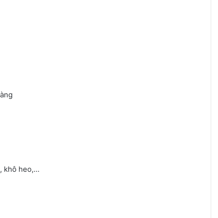
ràng
, khô heo,…