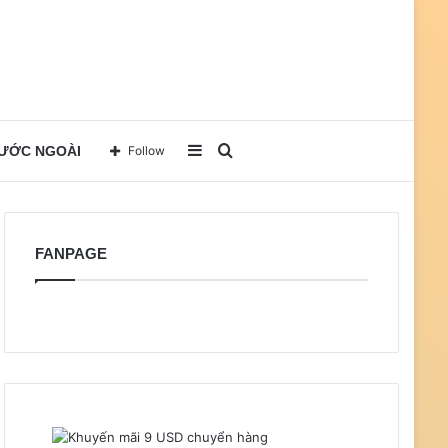
Sidebar
Search
NƯỚC NGOÀI
Follow
for
FANPAGE