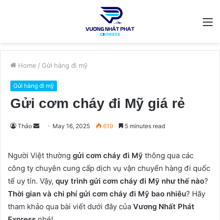
M
Home
/
Gửi hàng đi mỹ
Gửi hàng đi mỹ
Gửi cơm cháy đi Mỹ giá rẻ
Send
Thảo
May 16, 2025
619
5 minutes read
an
email
Người Việt thường
gửi cơm cháy đi Mỹ
thông qua các
công ty chuyên cung cấp dịch vụ vận chuyển hàng đi quốc
tế uy tín. Vậy,
quy trình gửi cơm cháy đi Mỹ như thế nào
?
Thời gian và chi phí gửi cơm cháy đi Mỹ bao nhiêu
? Hãy
tham khảo qua bài viết dưới đây của
Vương Nhất Phát
Express
nhé!