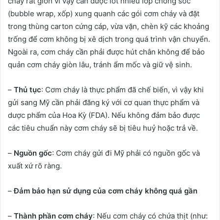
cháy rất giòn vì vậy cần được lót nhiều lớp chống sốc
(bubble wrap, xốp) xung quanh các gói cơm cháy và đặt
trong thùng carton cứng cáp, vừa vặn, chèn kỹ các khoảng
trống để cơm không bị xê dịch trong quá trình vận chuyển.
Ngoài ra, cơm cháy cần phải được hút chân không để bảo
quản cơm cháy giòn lâu, tránh ẩm mốc và giữ vệ sinh.
–
Thủ tục
: Cơm cháy là thực phẩm đã chế biến, vì vậy khi
gửi sang Mỹ cần phải đăng ký với cơ quan thực phẩm và
dược phẩm của Hoa Kỳ (FDA). Nếu không đảm bảo được
các tiêu chuẩn này cơm cháy sẽ bị tiêu huỷ hoặc trả về.
–
Nguồn gốc
: Cơm cháy gửi đi Mỹ phải có nguồn gốc và
xuất xứ rõ ràng.
–
Đảm bảo hạn sử dụng của cơm cháy không quá gần
–
Thành phần cơm cháy
: Nếu cơm cháy có chứa thịt (như: