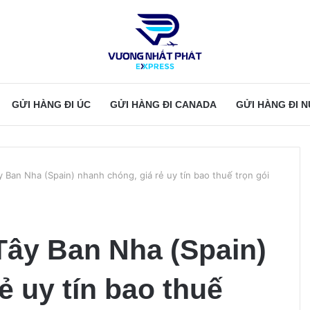
GỬI HÀNG ĐI ÚC
GỬI HÀNG ĐI CANADA
GỬI HÀNG ĐI 
y Ban Nha (Spain) nhanh chóng, giá rẻ uy tín bao thuế trọn gói
Tây Ban Nha (Spain)
ẻ uy tín bao thuế