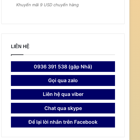
Khuyến mãi 9 USD chuyển hàng
LIÊN HỆ
0936 391 538 (gặp Nhã)
Gọi qua zalo
Liên hệ qua viber
Chat qua skype
Để lại lời nhắn trên Facebook