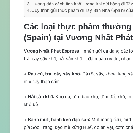
Hướng dẫn cách tính khối lượng khi gửi hàng đi Tâ
Quy trình gửi thực phẩm đi Tây Ban Nha (Spain) củ
Các loại thực phẩm thường
(Spain) tại Vương Nhất Phá
Vương Nhất Phát Express
– nhận gửi đa dạng các lo
trái cây sấy khô, hải sản khô,… đảm bảo uy tín, nhan
+
Rau củ, trái cây sấy khô
: Cà rốt sấy, khoai lang sấ
mix sấy thập cẩm
+
Hải sản khô
: Khô gà, tôm bạc khô, tôm đất khô, mự
khô bò
+
Bánh mứt, bánh kẹo đặc sản
: Mứt mãng cầu, mứt 
pía Sóc Trăng, kẹo mè xửng Huế, đồ ăn vặt, cơm chá