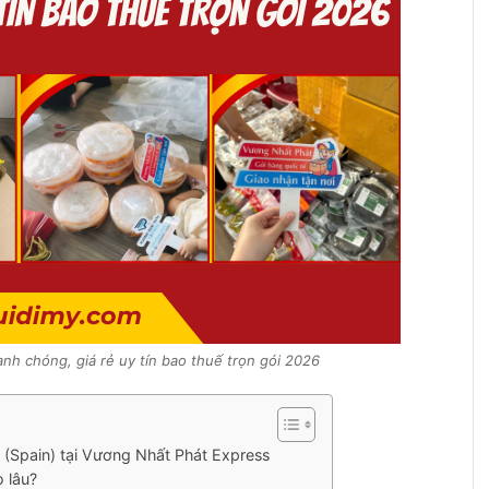
nh chóng, giá rẻ uy tín bao thuế trọn gói 2026
 (Spain) tại Vương Nhất Phát Express
o lâu?