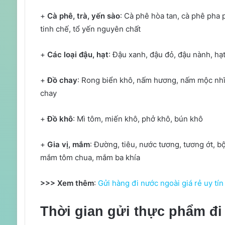
+
Cà phê, trà, yến sào
: Cà phê hòa tan, cà phê pha p
tinh chế, tổ yến nguyên chất
+
Các loại đậu, hạt
: Đậu xanh, đậu đỏ, đậu nành, hạt
+
Đồ chay
: Rong biển khô, nấm hương, nấm mộc nhĩ, 
chay
+
Đồ khô
: Mì tôm, miến khô, phở khô, bún khô
+
Gia vị, mắm
: Đường, tiêu, nước tương, tương ớt,
mắm tôm chua, mắm ba khía
>>> Xem thêm
:
Gửi hàng đi nước ngoài giá rẻ uy tín
Thời gian gửi thực phẩm đi