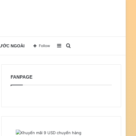
Sidebar
Search
NƯỚC NGOÀI
Follow
for
FANPAGE