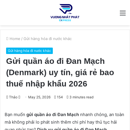
M
Home
/
Gửi hàng hóa đi nước khác
Gửi hàng hóa đi nước khác
Gửi quần áo đi Đan Mạch
(Denmark) uy tín, giá rẻ bao
thuế nhập khẩu 2026
Send
Thảo
May 25, 2026
154
3 minutes read
an
email
Bạn muốn
gửi quần áo đi Đan Mạch
nhanh chóng, an toàn
mà không phải lo phát sinh thêm chi phí hay thủ tục hải
quan phức tạp?
Dịch vụ gửi quần áo đi Đan Mạch