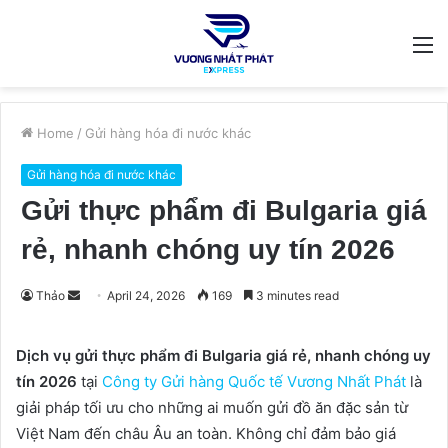
M
Home
/
Gửi hàng hóa đi nước khác
Gửi hàng hóa đi nước khác
Gửi thực phẩm đi Bulgaria giá
rẻ, nhanh chóng uy tín 2026
Send
Thảo
April 24, 2026
169
3 minutes read
an
email
Dịch vụ gửi thực phẩm đi Bulgaria giá rẻ, nhanh chóng uy
tín 2026
tại
Công ty Gửi hàng Quốc tế Vương Nhất Phát
là
giải pháp tối ưu cho những ai muốn gửi đồ ăn đặc sản từ
Việt Nam đến châu Âu an toàn. Không chỉ đảm bảo giá