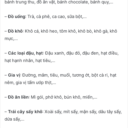
bánh trung thu, đồ ăn vặt, bánh chocolate, bánh quy,…
–
Đồ uống
: Trà, cà phê, ca cao, sữa bột,…
–
Đồ khô
: Khô cá, khô heo, tôm khô, khô bò, khô gà, khô
mực,…
–
Các loại đậu, hạt
: Đậu xanh, đậu đỏ, đậu đen, hạt điều,
hạt hạnh nhân, hạt tiêu,…
–
Gia vị
: Đường, mắm, tiêu, muối, tương ớt, bột cà ri, hạt
nêm, gia vị tẩm ướp thịt,…
–
Đồ ăn liền
: Mì gói, phở khô, bún khô, miến,…
–
Trái cây sấy khô
: Xoài sấy, mít sấy, mận sấy, dâu tây sấy,
dứa sấy,…