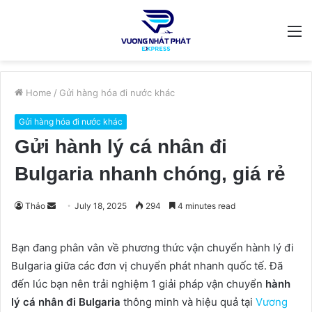
M
Home
/
Gửi hàng hóa đi nước khác
Gửi hàng hóa đi nước khác
Gửi hành lý cá nhân đi
Bulgaria nhanh chóng, giá rẻ
Send
Thảo
July 18, 2025
294
4 minutes read
an
email
Bạn đang phân vân về phương thức vận chuyển hành lý đi
Bulgaria giữa các đơn vị chuyển phát nhanh quốc tế. Đã
đến lúc bạn nên trải nghiệm 1 giải pháp vận chuyển
hành
lý cá nhân đi Bulgaria
thông minh và hiệu quả tại
Vương