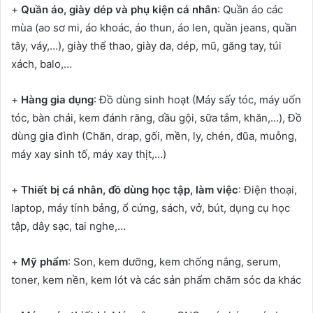
+
Quần áo, giày dép và phụ kiện cá nhân
: Quần áo các
mùa (ao sơ mi, áo khoác, áo thun, áo len, quần jeans, quần
tây, váy,…), giày thể thao, giày da, dép, mũ, găng tay, túi
xách, balo,…
+
Hàng gia dụng
: Đồ dùng sinh hoạt (Máy sấy tóc, máy uốn
tóc, bàn chải, kem đánh răng, dầu gội, sữa tắm, khăn,…), Đồ
dùng gia đình (Chăn, drap, gối, mền, ly, chén, đũa, muỗng,
máy xay sinh tố, máy xay thịt,…)
+
Thiết bị cá nhân, đồ dùng học tập, làm việc
: Điện thoại,
laptop, máy tính bảng, ổ cứng, sách, vở, bút, dụng cụ học
tập, dây sạc, tai nghe,…
+
Mỹ phẩm
: Son, kem dưỡng, kem chống nắng, serum,
toner, kem nền, kem lót và các sản phẩm chăm sóc da khác