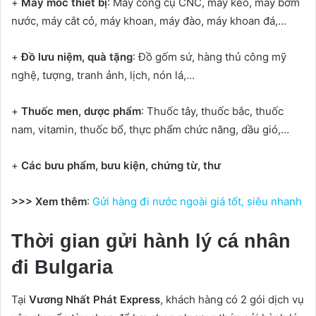
+
Máy móc thiết bị
: Máy công cụ CNC, máy kéo, máy bơm
nước, máy cắt cỏ, máy khoan, máy đào, máy khoan đá,…
+
Đồ lưu niệm, quà tặng
: Đồ gốm sứ, hàng thủ công mỹ
nghệ, tượng, tranh ảnh, lịch, nón lá,…
+
Thuốc men, dược phẩm
: Thuốc tây, thuốc bắc, thuốc
nam, vitamin, thuốc bổ, thực phẩm chức năng, dầu gió,…
+
Các bưu phẩm, bưu kiện, chứng từ, thư
>>> Xem thêm
:
Gửi hàng đi nước ngoài giá tốt, siêu nhanh
Thời gian gửi hành lý cá nhân
đi Bulgaria
Tại
Vương Nhất Phát Express
, khách hàng có 2 gói dịch vụ