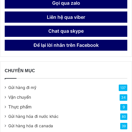
Gọi qua zalo
Liên hệ qua viber
Chat qua skype
Để lại lời nhắn trên Facebook
CHUYÊN MỤC
Gửi hàng đi mỹ
137
Vận chuyển
34
Thực phẩm
9
Gửi hàng hóa đi nước khác
80
Gửi hàng hóa đi canada
39