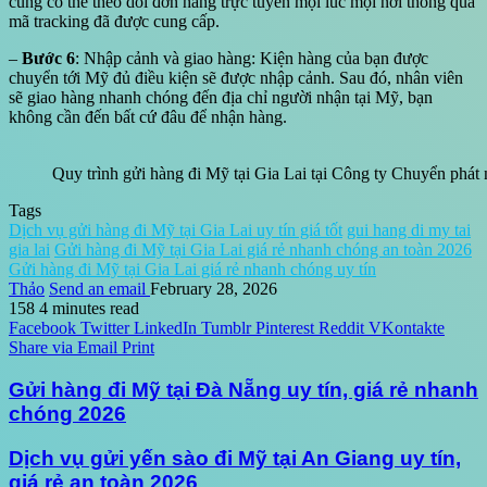
cũng có thể theo dõi đơn hàng trực tuyến mọi lúc mọi nơi thông qua
mã tracking đã được cung cấp.
–
Bước 6
: Nhập cảnh và giao hàng: Kiện hàng của bạn được
chuyển tới Mỹ đủ điều kiện sẽ được nhập cảnh. Sau đó, nhân viên
sẽ giao hàng nhanh chóng đến địa chỉ người nhận tại Mỹ, bạn
không cần đến bất cứ đâu để nhận hàng.
Quy trình gửi hàng đi Mỹ tại Gia Lai tại Công ty Chuyển phá
Tags
Dịch vụ gửi hàng đi Mỹ tại Gia Lai uy tín giá tốt
gui hang di my tai
gia lai
Gửi hàng đi Mỹ tại Gia Lai giá rẻ nhanh chóng an toàn 2026
Gửi hàng đi Mỹ tại Gia Lai giá rẻ nhanh chóng uy tín
Thảo
Send an email
February 28, 2026
158
4 minutes read
Facebook
Twitter
LinkedIn
Tumblr
Pinterest
Reddit
VKontakte
Share via Email
Print
Gửi hàng đi Mỹ tại Đà Nẵng uy tín, giá rẻ nhanh
chóng 2026
Dịch vụ gửi yến sào đi Mỹ tại An Giang uy tín,
giá rẻ an toàn 2026