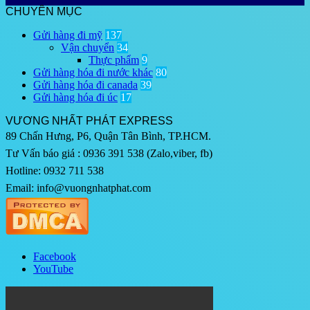
CHUYÊN MỤC
Gửi hàng đi mỹ
137
Vận chuyển
34
Thực phẩm
9
Gửi hàng hóa đi nước khác
80
Gửi hàng hóa đi canada
39
Gửi hàng hóa đi úc
17
VƯƠNG NHẤT PHÁT EXPRESS
89 Chấn Hưng, P6, Quận Tân Bình, TP.HCM.
Tư Vấn báo giá : 0936 391 538 (Zalo,viber, fb)
Hotline: 0932 711 538
Email: info@vuongnhatphat.com
Facebook
YouTube