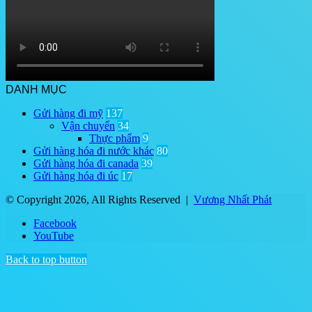
DANH MỤC
Gửi hàng đi mỹ
137
Vận chuyển
34
Thực phẩm
9
Gửi hàng hóa đi nước khác
80
Gửi hàng hóa đi canada
39
Gửi hàng hóa đi úc
17
© Copyright 2026, All Rights Reserved |
Vương Nhất Phát
Facebook
YouTube
Back to top button