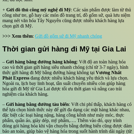
+
Gửi đồ thủ công mỹ nghệ đi Mỹ
: Các sản phẩm được làm từ thủ
công như tre, gỗ hay các món đồ trang trí, đồ gốm sứ, quà lưu niệm
mang nét văn hóa Tây Nguyên cũng được nhiều khách hàng lựa
chọn gửi đi Mỹ.
>>> Xem thêm
:
Gửi đồ gốm sứ đi Mỹ nhanh chóng
Thời gian gửi hàng đi Mỹ tại Gia Lai
–
Gửi hàng bằng đường hàng không
: Với độ an toàn hàng hóa
cao và thời gian gửi hàng siêu nhanh chóng (chỉ từ 3-7 ngày), hình
thức gửi hàng đi Mỹ bằng đường hàng không tại
Vương Nhất
Phát Express
đang được nhiều khách hàng yêu thích và lựa chọn.
Ngoài ra, lịch bay linh hoạt, tần suất chuyến nhiều còn giúp hàng
hóa gửi đi Mỹ từ Gia Lai được tối ưu thời gian và nâng cao trải
nghiệm của khách hàng.
–
Gửi hàng bằng đường tàu biển
: Với chi phí thấp, khách hàng có
thể lựa chọn hình thức này để gửi đa dạng các mặt hàng khác nhau,
đặc biệt các loại hàng nặng, hàng cồng kềnh như máy móc, thực
phẩm, quần áo, giày dép, mỹ phẩm,…. Thêm vào đó, quy trình
đóng gói hàng hóa khi vận chuyển bằng đường biển cũng được đảm
bảo an toàn, giúp bảo vệ hàng hóa trong suốt hành trình dài ngày (từ