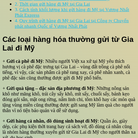
Thời gian gửi hàng đi Mỹ tại Gia Lai
Cách tính khối lượng khi gửi hàng đi Mỹ tại Vương Nhất
Phát Express
Quy trình gửi hàng đi Mỹ tại Gia Lai tại Công ty Chuyển
phát nhanh Quốc tế Vương Nhất Phát
Các loại hàng hóa thường gửi từ Gia
Lai đi Mỹ
+
Gửi cà phê đi Mỹ
: Nhiều người Việt xa xứ tại Mỹ yêu thích
hương vị cà phê đặc trưng tại Gia Lai – vùng đất trồng cà phê nổi
tiếng, vì vậy, các sản phẩm cà phê rang xay, cà phê nhân xanh, cà
phê đặc sản cũng thường được gửi đi Mỹ phổ biến.
+
Gửi quà tặng – đặc sản địa phương đi Mỹ
: Những nông sản
khô như măng khô, trái cây sấy khô, mít sấy, chuối sấy, bánh kẹo
đóng gói sẵn, mật ong rừng, nấm linh chi, tôm khô hay các món quà
tặng vùng miền cũng thường được gửi sang Mỹ làm quà cho người
thân vì nó tiện bảo quản và dễ sử dụng.
+
Gửi hàng cá nhân, đồ dùng sinh hoạt đi Mỹ
: Quần áo, giày
dép, các phụ kiện thời trang hay cả sách vở, đồ dùng cá nhân cũng
là nhóm hàng thường xuyên gửi từ Gia Lai đi Mỹ cho người thân xa
xứ, du học sinh.