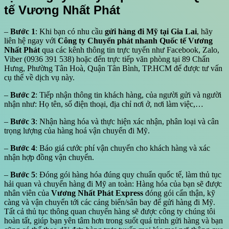
tế Vương Nhất Phát
–
Bước 1
: Khi bạn có nhu cầu
gửi hàng đi Mỹ tại Gia Lai
, hãy
liên hệ ngay với
Công ty Chuyển phát nhanh Quốc tế Vương
Nhất Phát
qua các kênh thông tin trực tuyến như Facebook, Zalo,
Viber (0936 391 538) hoặc đến trực tiếp văn phòng tại 89 Chấn
Hưng, Phường Tân Hoà, Quận Tân Bình, TP.HCM để được tư vấn
cụ thể về dịch vụ này.
–
Bước 2
: Tiếp nhận thông tin khách hàng, của người gửi và người
nhận như: Họ tên, số điện thoại, địa chỉ nơi ở, nơi làm việc,…
–
Bước 3
: Nhận hàng hóa và thực hiện xác nhận, phân loại và cân
trọng lượng của hàng hoá vận chuyển đi Mỹ.
–
Bước 4
: Báo giá cước phí vận chuyển cho khách hàng và xác
nhận hợp đồng vận chuyển.
–
Bước 5
: Đóng gói hàng hóa đúng quy chuẩn quốc tế, làm thủ tục
hải quan và chuyển hàng đi Mỹ an toàn: Hàng hóa của bạn sẽ được
nhân viên của
Vương Nhất Phát Express
đóng gói cẩn thận, kỹ
càng và vận chuyển tới các cảng biển/sân bay để gửi hàng đi Mỹ.
Tất cả thủ tục thông quan chuyển hàng sẽ được công ty chúng tôi
hoàn tất, giúp bạn yên tâm hơn trong suốt quá trình gửi hàng và bạn