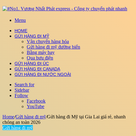
Menu
HOME
GỬI HÀNG ĐI MỸ
Vận chuyển hàng hóa
Gửi hàng đi mỹ đường biển
Bằng máy bay
Qua bưu điện
GỬI HÀNG ĐI ÚC
GỬI HÀNG ĐI CANADA
GỬI HÀNG ĐI NƯỚC NGOÀI
Search for
Sidebar
Follow
Facebook
YouTube
Home
/
Gửi hàng đi mỹ
/
Gửi hàng đi Mỹ tại Gia Lai giá rẻ, nhanh
chóng an toàn 2026
Gửi hàng đi mỹ