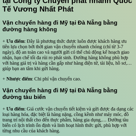
tại Công ty Chuyển phát nhanh Quốc
Tế Vương Nhất Phát
Vận chuyển hàng đi Mỹ tại Đà Nẵng bằng
đường hàng không
+
Ưu điểm
: Đây là phương thức được luôn được khách hàng ưu
tiên lựa chọn bởi thời gian vận chuyển nhanh chóng (chỉ từ 3-7
ngày), độ an toàn cao và người gửi có thể chủ động kế hoạch giao
nhận, hạn chế tối đa rủi ro phát sinh. Đường hàng không phù hợp
với hàng giá trị và hàng cần gấp như hàng điện tử, tài liệu, hồ sơ,…
giúp bạn an tâm khi gửi hàng.
+
Nhược điểm
: Chi phí vận chuyển cao.
Vận chuyển hàng đi Mỹ tại Đà Nẵng bằng
đường tàu biển
+
Ưu điểm
: Giá cước vận chuyển tiết kiệm và gửi được đa dạng các
loại hàng hóa, đặc biệt là hàng nặng, cồng kềnh như máy móc, đồ
trang trí nội thất cho đến thực phẩm, hàng gia dụng,… Đường tàu
biển có lịch trình ổn định và linh hoạt hình thức gửi, phù hợp với
từng nhu cầu của khách hàng.