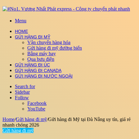
Menu
HOME
GỬI HÀNG ĐI MỸ
Vận chuyển hàng hóa
Gửi hàng đi mỹ đường biển
Bằng máy bay
Qua bưu điện
GỬI HÀNG ĐI ÚC
GỬI HÀNG ĐI CANADA
GỬI HÀNG ĐI NƯỚC NGOÀI
Search for
Sidebar
Follow
Facebook
YouTube
Home
/
Gửi hàng đi mỹ
/
Gửi hàng đi Mỹ tại Đà Nẵng uy tín, giá rẻ
nhanh chóng 2026
Gửi hàng đi mỹ