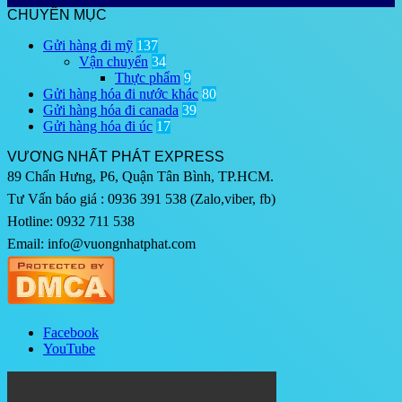
CHUYÊN MỤC
Gửi hàng đi mỹ
137
Vận chuyển
34
Thực phẩm
9
Gửi hàng hóa đi nước khác
80
Gửi hàng hóa đi canada
39
Gửi hàng hóa đi úc
17
VƯƠNG NHẤT PHÁT EXPRESS
89 Chấn Hưng, P6, Quận Tân Bình, TP.HCM.
Tư Vấn báo giá : 0936 391 538 (Zalo,viber, fb)
Hotline: 0932 711 538
Email: info@vuongnhatphat.com
Facebook
YouTube