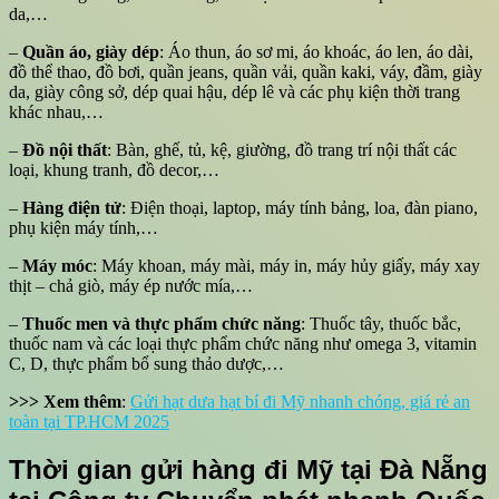
da,…
–
Quần áo, giày dép
: Áo thun, áo sơ mi, áo khoác, áo len, áo dài,
đồ thể thao, đồ bơi, quần jeans, quần vải, quần kaki, váy, đầm, giày
da, giày công sở, dép quai hậu, dép lê và các phụ kiện thời trang
khác nhau,…
–
Đồ nội thất
: Bàn, ghế, tủ, kệ, giường, đồ trang trí nội thất các
loại, khung tranh, đồ decor,…
–
Hàng điện tử
: Điện thoại, laptop, máy tính bảng, loa, đàn piano,
phụ kiện máy tính,…
–
Máy móc
: Máy khoan, máy mài, máy in, máy hủy giấy, máy xay
thịt – chả giò, máy ép nước mía,…
–
Thuốc men và thực phẩm chức năng
: Thuốc tây, thuốc bắc,
thuốc nam và các loại thực phẩm chức năng như omega 3, vitamin
C, D, thực phẩm bổ sung thảo dược,…
>>> Xem thêm
:
Gửi hạt dưa hạt bí đi Mỹ nhanh chóng, giá rẻ an
toàn tại TP.HCM 2025
Thời gian gửi hàng đi Mỹ tại Đà Nẵng