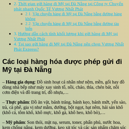
Thời gian gửi hàng đi Mỹ tại Đà Nẵng tại Công ty Chuyển
phát nhanh Quốc Tế Vương Nhất Phát
Vận chuyển hàng đi Mỹ tại Đà Nẵng bằng đường hàng
không
Vận chuyển hàng đi Mỹ tại Đà Nẵng bằng đường tàu
biển
Hướng dẫn cách tính khối lượng khi gửi hàng đi Mỹ tại
Vương Nhất Phát
Tại sao gửi hàng đi Mỹ tại Đà Nẵng nên chọn Vương Nhất
Phát Express?
Các loại hàng hóa được phép gửi đi
Mỹ tại Đà Nẵng
–
Hàng gia dụng
: Đồ sinh hoạt cá nhân như nệm, mền, gối hay đồ
dùng nhà bếp như máy xay sinh tố, nồi, chảo, thìa, chén bát, nồi
cơm điện và đồ trang trí, đồ nhựa,…
–
Thực phẩm
: Đồ ăn vặt, bánh tráng, bánh kẹo, bánh mứt, yến sào,
trà, cà phê, gia vị như mắm, đường, bột ngọt, hạt nêm, hải sản khô
(khô cá, tôm khô, khô mực, khô gà, khô heo, khô bò),…
–
Mỹ phẩm
: Son thỏi, mặt nạ, serum, toner, phấn phủ, nước hoa,
kem chống nắng, kem dưỡng, keo xịt tóc và các sản phẩm chăm sóc