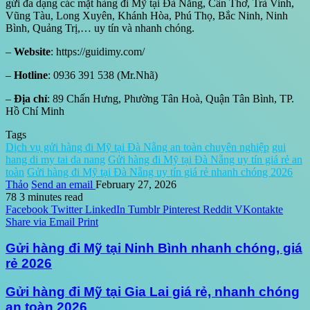
gửi đa dạng các mặt hàng đi Mỹ tại Đà Nẵng, Cần Thơ, Trà Vinh,
Vũng Tàu, Long Xuyên, Khánh Hòa, Phú Thọ, Bắc Ninh, Ninh
Bình, Quảng Trị,… uy tín và nhanh chóng.
–
Website
: https://guidimy.com/
–
Hotline
: 0936 391 538 (Mr.Nhã)
–
Địa chỉ
: 89 Chấn Hưng, Phường Tân Hoà, Quận Tân Bình, TP.
Hồ Chí Minh
Tags
Dịch vụ gửi hàng đi Mỹ tại Đà Nẵng an toàn chuyên nghiệp
gui
hang di my tai da nang
Gửi hàng đi Mỹ tại Đà Nẵng uy tín giá rẻ an
toàn
Gửi hàng đi Mỹ tại Đà Nẵng uy tín giá rẻ nhanh chóng 2026
Thảo
Send an email
February 27, 2026
78
3 minutes read
Facebook
Twitter
LinkedIn
Tumblr
Pinterest
Reddit
VKontakte
Share via Email
Print
Gửi hàng đi Mỹ tại Ninh Bình nhanh chóng, giá
rẻ 2026
Gửi hàng đi Mỹ tại Gia Lai giá rẻ, nhanh chóng
an toàn 2026