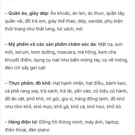
–
Quần áo, giày dép
: Áo khoác, áo len, áo thun, quần tây,
quần vải, đồ trẻ em, giày thể thao, dép, sandal, phụ kiện
thời trang như thắt lưng, túi xách, mũ
–
Mỹ phẩm và các sản phẩm chăm sóc da
: Mặt nạ, son
môi, serum, kem dưỡng, mascara, má hồng, kem che
khuyết điểm, dụng cụ nail như bấm móng tay, cọ vẽ móng,
đèn UV sấy gel nail
–
Thực phẩm, đồ khô
: Hạt hạnh nhân, hạt điều, bánh kẹo,
cà phê rang xay, trà xanh, trà lài, yến sào, củ kiệu củ hành,
đồ ăn vặt, phở khô, mì gói, gia vị, hàng đông lạnh, đồ khô
như tôm khô, khô mực, khô gà, khô cá, khô heo, khô bò
–
Hàng điện tử
: Đồng hồ thông minh, máy ảnh, laptop,
điện thoại, đàn piano