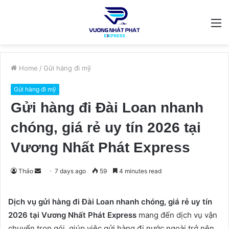
M
Home
/
Gửi hàng đi mỹ
Gửi hàng đi mỹ
Gửi hàng đi Đài Loan nhanh
chóng, giá rẻ uy tín 2026 tại
Vương Nhất Phát Express
Send
Thảo
7 days ago
59
4 minutes read
an
email
Dịch vụ gửi hàng đi Đài Loan nhanh chóng, giá rẻ uy tín
2026 tại Vương Nhất Phát Express
mang đến dịch vụ vận
chuyển trọn gói, giúp việc gửi hàng đi nước ngoài trở nên