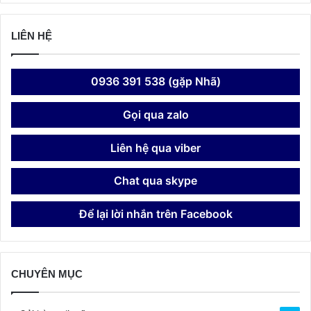
LIÊN HỆ
0936 391 538 (gặp Nhã)
Gọi qua zalo
Liên hệ qua viber
Chat qua skype
Để lại lời nhắn trên Facebook
CHUYÊN MỤC