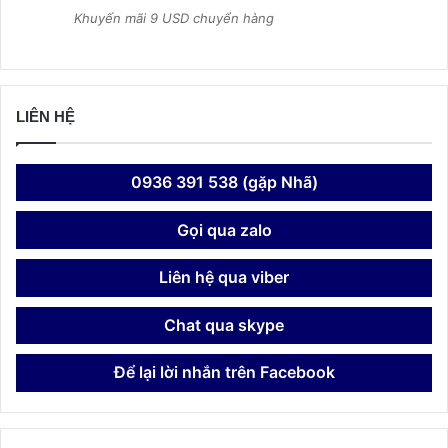
Khuyến mãi 9 USD chuyển hàng
LIÊN HỆ
0936 391 538 (gặp Nhã)
Gọi qua zalo
Liên hệ qua viber
Chat qua skype
Để lại lời nhắn trên Facebook