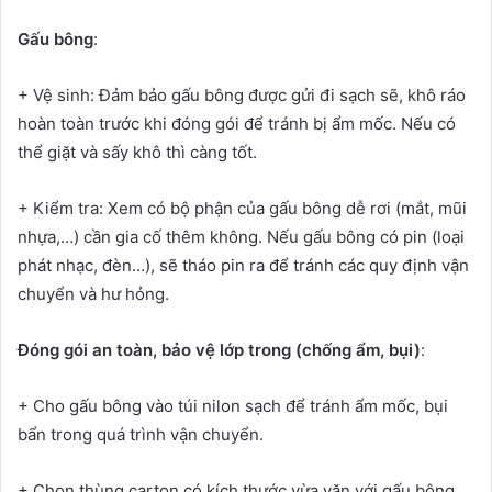
Gấu bông
:
+ Vệ sinh: Đảm bảo gấu bông được gửi đi sạch sẽ, khô ráo
hoàn toàn trước khi đóng gói để tránh bị ẩm mốc. Nếu có
thể giặt và sấy khô thì càng tốt.
+ Kiểm tra: Xem có bộ phận của gấu bông dễ rơi (mắt, mũi
nhựa,…) cần gia cố thêm không. Nếu gấu bông có pin (loại
phát nhạc, đèn…), sẽ tháo pin ra để tránh các quy định vận
chuyển và hư hỏng.
Đóng gói an toàn, bảo vệ lớp trong (chống ẩm, bụi)
:
+ Cho gấu bông vào túi nilon sạch để tránh ẩm mốc, bụi
bẩn trong quá trình vận chuyển.
+ Chọn thùng carton có kích thước vừa vặn với gấu bông