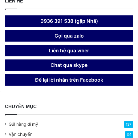
LIÊN HỆ
0936 391 538 (gặp Nhã)
Gọi qua zalo
Liên hệ qua viber
Chat qua skype
Để lại lời nhắn trên Facebook
CHUYÊN MỤC
Gửi hàng đi mỹ
137
Vận chuyển
34