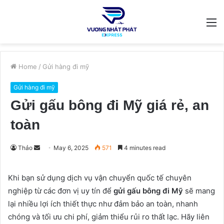
M
Home
/
Gửi hàng đi mỹ
Gửi hàng đi mỹ
Gửi gấu bông đi Mỹ giá rẻ, an
toàn
Send
Thảo
May 6, 2025
571
4 minutes read
an
email
Khi bạn sử dụng dịch vụ vận chuyển quốc tế chuyên
nghiệp từ các đơn vị uy tín để
gửi gấu bông đi Mỹ
sẽ mang
lại nhiều lợi ích thiết thực như đảm bảo an toàn, nhanh
chóng và tối ưu chi phí, giảm thiểu rủi ro thất lạc. Hãy liên