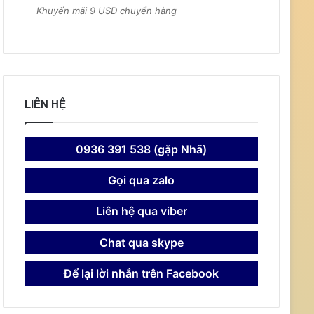
Khuyến mãi 9 USD chuyển hàng
LIÊN HỆ
0936 391 538 (gặp Nhã)
Gọi qua zalo
Liên hệ qua viber
Chat qua skype
Để lại lời nhắn trên Facebook