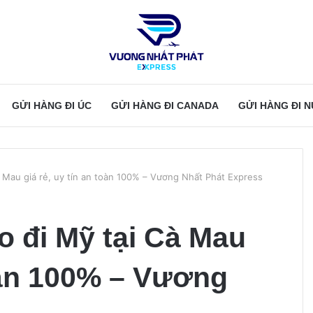
GỬI HÀNG ĐI ÚC
GỬI HÀNG ĐI CANADA
GỬI HÀNG ĐI 
à Mau giá rẻ, uy tín an toàn 100% – Vương Nhất Phát Express
o đi Mỹ tại Cà Mau
toàn 100% – Vương