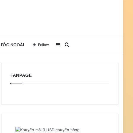
Sidebar
Search
NƯỚC NGOÀI
Follow
for
FANPAGE