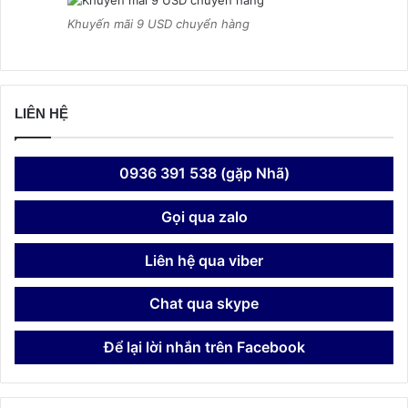
Khuyến mãi 9 USD chuyển hàng
LIÊN HỆ
0936 391 538 (gặp Nhã)
Gọi qua zalo
Liên hệ qua viber
Chat qua skype
Để lại lời nhắn trên Facebook