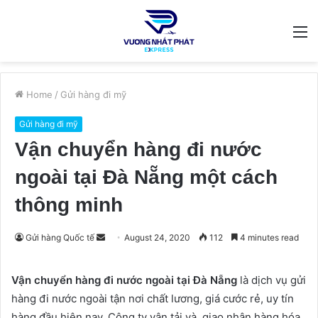
M
Home
/
Gửi hàng đi mỹ
Gửi hàng đi mỹ
Vận chuyển hàng đi nước
ngoài tại Đà Nẵng một cách
thông minh
Send
Gửi hàng Quốc tế
August 24, 2020
112
4 minutes read
an
email
Vận chuyển hàng đi nước ngoài tại Đà Nẵng
là dịch vụ gửi
hàng đi nước ngoài tận nơi chất lương, giá cước rẻ, uy tín
hàng đầu hiện nay. Công ty vận tải và giao nhận hàng hóa