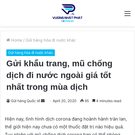
M
Home
/
Gửi hàng hóa đi nước khác
Gửi hàng hóa đi nước khác
Gửi khẩu trang, mũ chống
dịch đi nước ngoài giá tốt
nhất trong mùa dịch
Send
Gửi hàng Quốc tế
April 20, 2020
95
4 minutes read
an
email
Hiện nay, tình hình dịch corona đang hoành hành tràn lan,
thế giới hiện nay chưa có một thuốc đặt trị nào hiệu quả.
Tuy nhiên với mũ chống dịch corona bạn có thể phòng