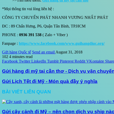
>>Tìm hiểu thêm:
Gửi hàng đi mỹ tại cần thơ
*Mọi thông tin vui lòng liên hệ :
CÔNG TY CHUYỂN PHÁT NHANH VƯƠNG NHẤT PHÁT
ĐC : 89 Chấn Hưng, P6, Quận Tân Bình, TP.HCM
PHONE :
0936 391 538
( Zalo + Viber )
Fanpage :
https://www.facebook.com/www.guihangdiuc.org/
Gửi hàng Quốc tế
Send an email
August 31, 2018
102
4 minutes read
Facebook
Twitter
LinkedIn
Tumblr
Pinterest
Reddit
VKontakte
Share
Gửi hàng đi mỹ tại cần thơ - Dịch vụ vận chuyể
Gửi Lịch Tết đi Mỹ - Món quà đầy ý nghĩa
BÀI VIẾT LIÊN QUAN
Gửi cây cảnh đi Mỹ – nên chọn dịch vụ ship nào