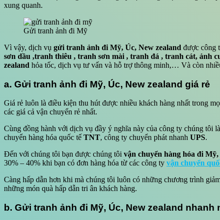
xung quanh.
Gửi tranh ảnh đi Mỹ
Vì vậy, dịch vụ
gửi tranh ảnh đi Mỹ, Úc, New zealand
được công ty
sơn dầu ,tranh thiêu , tranh sơn mài , tranh đá , tranh cát, ảnh
zealand
hỏa tốc, dịch vụ tư vấn và hỗ trợ thông minh,… Và còn nhiề
a. Gửi tranh ảnh đi Mỹ, Úc, New zealand giá rẻ
Giá rẻ luôn là điều kiện thu hút được nhiều khách hàng nhất trong m
các giá cả vận chuyển rẻ nhất.
Cùng đồng hành với dịch vụ đầy ý nghĩa này của công ty chúng tôi 
chuyển hàng hóa quốc tế
TNT
, công ty chuyển phát nhanh
UPS
.
Đến với chúng tôi bạn được chúng tôi
vận chuyển hàng hóa đi Mỹ,
30% – 40% khi bạn có đơn hàng hóa từ các công ty
vận chuyển quố
Càng hấp dẫn hơn khi mà chúng tôi luôn có những chương trình giảm
những món quà hấp dẫn tri ân khách hàng.
b. Gửi tranh ảnh đi Mỹ, Úc, New zealand nhanh 