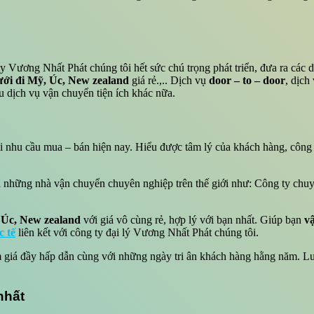
 Vương Nhất Phát chúng tôi hết sức chú trọng phát triển, đưa ra các d
 cưới đi Mỹ, Úc, New zealand
giá rẻ.,.. Dịch vụ
door – to – door
, dịch
u dịch vụ vận chuyển tiện ích khác nữa.
ọi nhu cầu mua – bán hiện nay. Hiểu được tâm lý của khách hàng, công 
là những nhà vận chuyển chuyên nghiệp trên thế giới như: Công ty ch
 Úc, New zealand
với giá vô cùng rẻ, hợp lý với bạn nhất. Giúp bạn
v
c tế
liên kết với công ty đại lý Vương Nhất Phát chúng tôi.
 giá đầy hấp dẫn cùng với những ngày tri ân khách hàng hằng năm. L
nhất