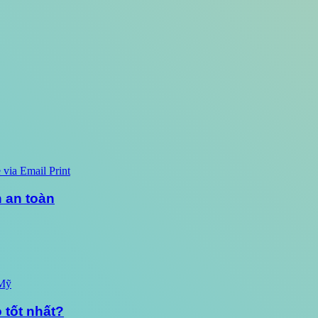
 via Email
Print
n an toàn
 tốt nhất?