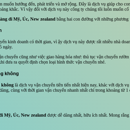
ôn muốn hướng đến, phát triển và mở rộng. Đây là dịch vụ giúp cho co
ng khắc. Vì vậy đối với dịch vụ này công ty chúng tôi luôn muốn cố g
àng đi Mỹ, Úc, New zealand
bằng hai con đường với những phương t
n
yển kinh doanh có thời gian, vì ậy dịch vụ này được rất nhiều nhà doa
5 ngày.
 vận chuyển cũng như việc giao hàng hóa như: thủ tục vận chuyển rườm
khi đưa ra quyết định chọn loại hình thức vận chuyển nhé.
ng không
g không
là dịch vụ vận chuyển tiên tiến nhất hiện nay, khác với dịch v
 dàng, cùng với thời gian vận chuyển nhanh nhất chỉ trong khoảng từ 1 
 đi Mỹ, Úc, New zealand
được dễ dàng nhất, hữu ích nhất. Mong rằng n