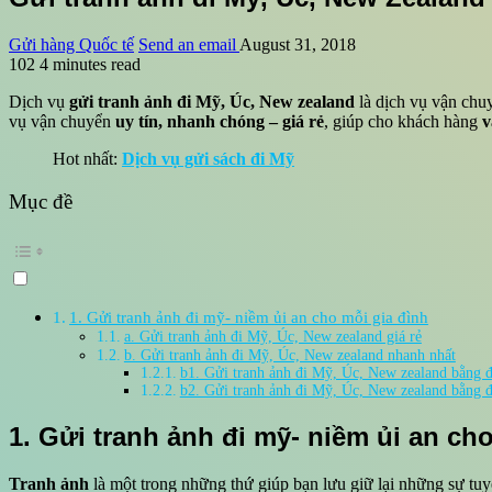
Gửi hàng Quốc tế
Send an email
August 31, 2018
102
4 minutes read
Dịch vụ
gửi tranh ảnh đi Mỹ, Úc, New zealand
là dịch vụ vận chu
vụ vận chuyển
uy tín, nhanh chóng – giá rẻ
, giúp cho khách hàng
v
Hot nhất:
Dịch vụ gửi sách đi Mỹ
Mục đề
1. Gửi tranh ảnh đi mỹ- niềm ủi an cho mỗi gia đình
a. Gửi tranh ảnh đi Mỹ, Úc, New zealand giá rẻ
b. Gửi tranh ảnh đi Mỹ, Úc, New zealand nhanh nhất
b1. Gửi tranh ảnh đi Mỹ, Úc, New zealand bằng 
b2. Gửi tranh ảnh đi Mỹ, Úc, New zealand bằng
1. Gửi tranh ảnh đi mỹ- niềm ủi an ch
Tranh ảnh
là một trong những thứ giúp bạn lưu giữ lại những sự tu