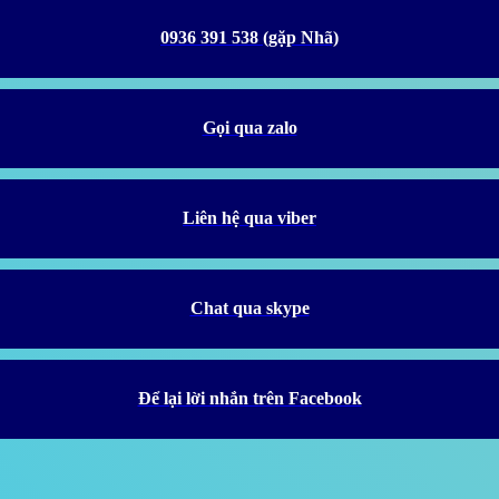
0936 391 538 (gặp Nhã)
Gọi qua zalo
Liên hệ qua viber
Chat qua skype
Để lại lời nhắn trên Facebook