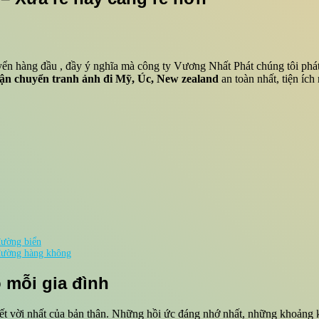
yển hàng đầu , đầy ý nghĩa mà công ty Vương Nhất Phát chúng tôi phát
ận chuyển tranh ảnh đi Mỹ, Úc, New zealand
an toàn nhất, tiện ích 
đường biển
 đường hàng không
o mỗi gia đình
yết vời nhất của bản thân. Những hồi ức đáng nhớ nhất, những khoảng 