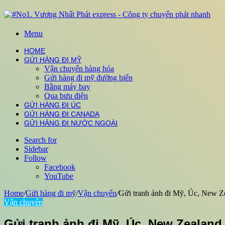
Menu
HOME
GỬI HÀNG ĐI MỸ
Vận chuyển hàng hóa
Gửi hàng đi mỹ đường biển
Bằng máy bay
Qua bưu điện
GỬI HÀNG ĐI ÚC
GỬI HÀNG ĐI CANADA
GỬI HÀNG ĐI NƯỚC NGOÀI
Search for
Sidebar
Follow
Facebook
YouTube
Home
/
Gửi hàng đi mỹ
/
Vận chuyển
/
Gửi tranh ảnh đi Mỹ, Úc, New Ze
Vận chuyển
Gửi tranh ảnh đi Mỹ, Úc, New Zealand