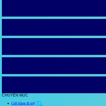
CHUYÊN MỤC
Gửi hàng đi mỹ
137