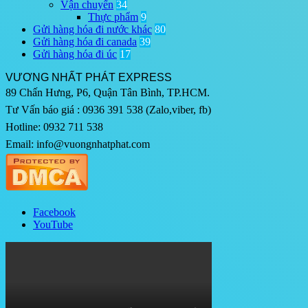
Vận chuyển
34
Thực phẩm
9
Gửi hàng hóa đi nước khác
80
Gửi hàng hóa đi canada
39
Gửi hàng hóa đi úc
17
VƯƠNG NHẤT PHÁT EXPRESS
89 Chấn Hưng, P6, Quận Tân Bình, TP.HCM.
Tư Vấn báo giá : 0936 391 538 (Zalo,viber, fb)
Hotline: 0932 711 538
Email: info@vuongnhatphat.com
Facebook
YouTube