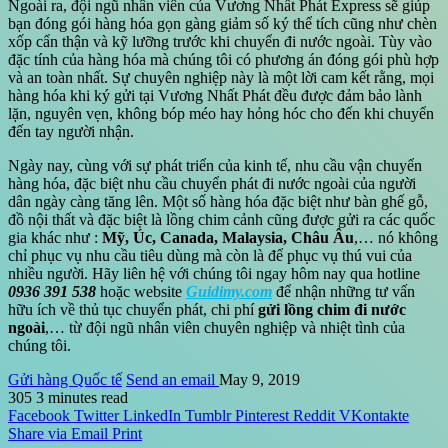
Ngoài ra, đội ngũ nhân viên của Vương Nhất Phát Express sẽ giúp
bạn đóng gói hàng hóa gọn gàng giảm số ký thể tích cũng như chèn
xốp cẩn thận và kỹ lưỡng trước khi chuyển đi nước ngoài. Tùy vào
đặc tính của hàng hóa mà chúng tôi có phương án đóng gói phù hợp
và an toàn nhất. Sự chuyên nghiệp này là một lời cam kết rằng, mọi
hàng hóa khi ký gửi tại Vương Nhất Phát đều được đảm bảo lành
lặn, nguyên vẹn, không bóp méo hay hỏng hóc cho đến khi chuyển
đến tay người nhận.
Ngày nay, cùng với sự phát triển của kinh tế, nhu cầu vận chuyển
hàng hóa, đặc biệt nhu cầu chuyển phát đi nước ngoài của người
dân ngày càng tăng lên. Một số hàng hóa đặc biệt như bàn ghế gỗ,
đồ nội thất và đặc biệt là lồng chim cảnh cũng được gửi ra các quốc
gia khác như :
Mỹ, Úc, Canada, Malaysia, Châu Âu
,… nó không
chỉ phục vụ nhu cầu tiêu dùng mà còn là để phục vụ thú vui của
nhiều người. Hãy liên hệ với chúng tôi ngay hôm nay qua hotline
0936 391 538
hoặc website
Guidimy.com
để nhận những tư vấn
hữu ích về thủ tục chuyển phát, chi phí
gửi lồng chim đi nước
ngoài
,… từ đội ngũ nhân viên chuyên nghiệp và nhiệt tình của
chúng tôi.
Gửi hàng Quốc tế
Send an email
May 9, 2019
305
3 minutes read
Facebook
Twitter
LinkedIn
Tumblr
Pinterest
Reddit
VKontakte
Share via Email
Print