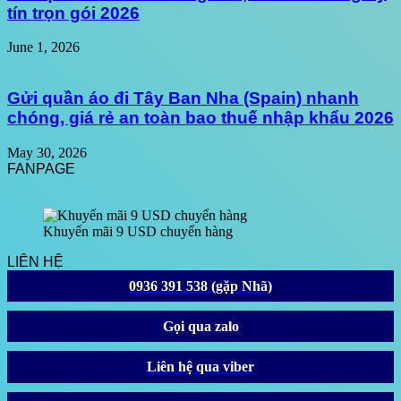
tín trọn gói 2026
June 1, 2026
Gửi quần áo đi Tây Ban Nha (Spain) nhanh
chóng, giá rẻ an toàn bao thuế nhập khẩu 2026
May 30, 2026
FANPAGE
Khuyến mãi 9 USD chuyển hàng
LIÊN HỆ
0936 391 538 (gặp Nhã)
Gọi qua zalo
Liên hệ qua viber