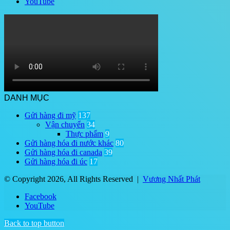
YouTube
DANH MỤC
Gửi hàng đi mỹ
137
Vận chuyển
34
Thực phẩm
9
Gửi hàng hóa đi nước khác
80
Gửi hàng hóa đi canada
39
Gửi hàng hóa đi úc
17
© Copyright 2026, All Rights Reserved |
Vương Nhất Phát
Facebook
YouTube
Back to top button