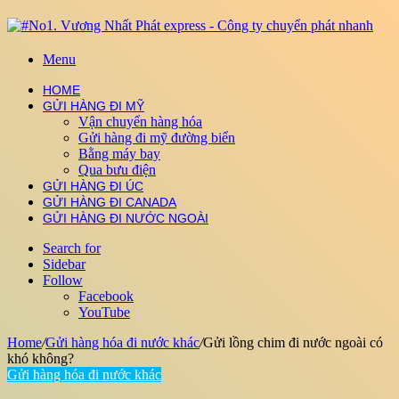
Menu
HOME
GỬI HÀNG ĐI MỸ
Vận chuyển hàng hóa
Gửi hàng đi mỹ đường biển
Bằng máy bay
Qua bưu điện
GỬI HÀNG ĐI ÚC
GỬI HÀNG ĐI CANADA
GỬI HÀNG ĐI NƯỚC NGOÀI
Search for
Sidebar
Follow
Facebook
YouTube
Home
/
Gửi hàng hóa đi nước khác
/
Gửi lồng chim đi nước ngoài có
khó không?
Gửi hàng hóa đi nước khác