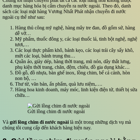
Chúng tôi nhận chuyển phát tất cả các loại hàng hóa không thuộc
danh mục hàng hóa bị cấm chuyển ra nước ngoài. Theo đó, danh
sách các loại mặt hàng Vương Nhất Phát nhận chuyển đi nước
ngoài cụ thể như sau:
Hàng thủ công mỹ nghệ, hàng mây tre đan, đồ gốm sứ, hàng
dễ vỡ…
Mỹ phẩm, thuốc đông y, các loại thuốc lá, tinh bột nghệ, nghệ
tươi,…
Các loại thực phẩm khô, bánh kẹo, các loại trái cây sấy khô,
mứt các loại, bánh trung thu…
Quần áo, giày dép, hàng thời trang, mũ nón, dây thắt lưng,
phụ kiện thời trang, chăn, đệm, chiếu, đồ gia dụng khác…
Đồ gỗ, đồ nhựa, bàn ghế inox, lồng chim, bể cá cảnh, hòn
non bộ, …
Thư từ, văn bản, ấn phẩm, quà lưu niệm,….
Hàng hoa kinh doanh, máy móc, linh kiện điện tử, thiết bị sửa
chữa…
Gửi lồng chim đi nước ngoài
Và
gửi lồng chim đi nước ngoài
là một trong những dịch vụ mà
chúng tôi cung cấp đến khách hàng hiện nay.