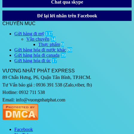
Chat qua skype
Để lại lời nhắn trên Facebook
CHUYÊN MỤC
Gửi hàng đi mỹ
137
Vận chuyển
34
Thực phẩm
9
Gửi hàng hóa đi nước khác
80
Gửi hàng hóa đi canada
39
Gửi hàng hóa đi úc
17
VƯƠNG NHẤT PHÁT EXPRESS
89 Chấn Hưng, P6, Quận Tân Bình, TP.HCM.
Tư Vấn báo giá : 0936 391 538 (Zalo,viber, fb)
Hotline: 0932 711 538
Email: info@vuongnhatphat.com
Facebook