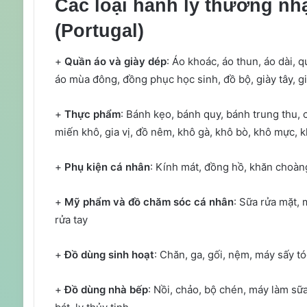
Các loại hành lý thường nh
(Portugal)
+
Quần áo và giày dép
: Áo khoác, áo thun, áo dài, 
áo mùa đông, đồng phục học sinh, đồ bộ, giày tây, gi
+
Thực phẩm
: Bánh kẹo, bánh quy, bánh trung thu, 
miến khô, gia vị, đồ nêm, khô gà, khô bò, khô mực, 
+
Phụ kiện cá nhân
: Kính mát, đồng hồ, khăn choàng
+
Mỹ phẩm và đồ chăm sóc cá nhân
: Sữa rửa mặt,
rửa tay
+
Đồ dùng sinh hoạt
: Chăn, ga, gối, nệm, máy sấy tó
+
Đồ dùng nhà bếp
: Nồi, chảo, bộ chén, máy làm sữa