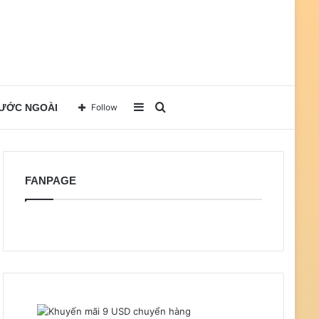
Sidebar
Search
NƯỚC NGOÀI
Follow
for
FANPAGE