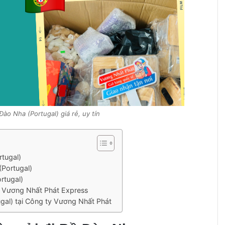
Đào Nha (Portugal) giá rẻ, uy tín
rtugal)
(Portugal)
rtugal)
ại Vương Nhất Phát Express
tugal) tại Công ty Vương Nhất Phát