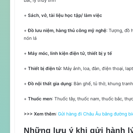
bát, ly thủy tinh
+
Sách, vở, tài liệu học tập/ làm việc
+
Đồ lưu niệm, hàng thủ công mỹ nghệ
: Tượng, đồ 
nón lá
+
Máy móc, linh kiện điện tử, thiết bị y tế
+
Thiết bị điện tử
: Máy ảnh, loa, đàn, điện thoại, lap
+
Đồ nội thất gia dụng
: Bàn ghế, tủ thờ, khung tranh
+
Thuốc men
: Thuốc tây, thuốc nam, thuốc bắc, thự
>>> Xem thêm
:
Gửi hàng đi Châu Âu bằng đường biể
Những lưu ý khi gửi hành l