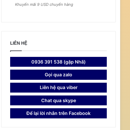
Khuyến mãi 9 USD chuyển hàng
LIÊN HỆ
0936 391 538 (gặp Nhã)
Gọi qua zalo
Liên hệ qua viber
Chat qua skype
Để lại lời nhắn trên Facebook