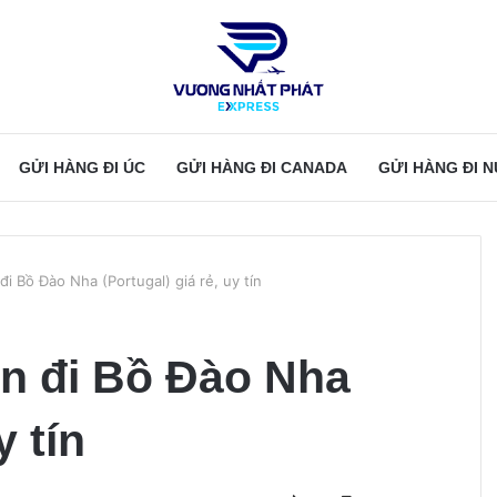
GỬI HÀNG ĐI ÚC
GỬI HÀNG ĐI CANADA
GỬI HÀNG ĐI 
đi Bồ Đào Nha (Portugal) giá rẻ, uy tín
ân đi Bồ Đào Nha
y tín