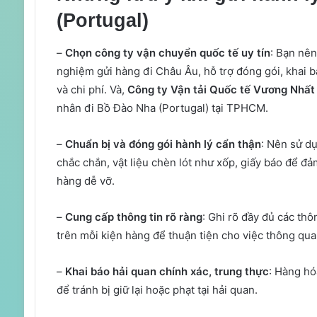
(Portugal)
–
Chọn công ty vận chuyển quốc tế uy tín
: Bạn nên
nghiệm gửi hàng đi Châu Âu, hỗ trợ đóng gói, khai bá
và chi phí. Và,
Công ty Vận tải Quốc tế Vương Nhất
nhân đi Bồ Đào Nha (Portugal) tại TPHCM.
–
Chuẩn bị và đóng gói hành lý cẩn thận
: Nên sử dụ
chắc chắn, vật liệu chèn lót như xốp, giấy báo để đả
hàng dễ vỡ.
–
Cung cấp thông tin rõ ràng
: Ghi rõ đầy đủ các thô
trên mỗi kiện hàng để thuận tiện cho việc thông qua
–
Khai báo hải quan chính xác, trung thực
: Hàng hó
để tránh bị giữ lại hoặc phạt tại hải quan.