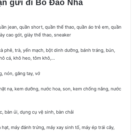
ận gửi đi Bồ Đào Nha
quần jean, quần short, quần thể thao, quần áo trẻ em, quần
ày cao gót, giày thể thao, sneaker
cà phê, trà, yến mạch, bột dinh dưỡng, bánh tráng, bún,
khô cá, khô heo, tôm khô,…
, nón, găng tay, vớ
 mặt nạ, kem dưỡng, nước hoa, son, kem chống nắng, nước
c, bàn ủi, dụng cụ vệ sinh, bàn chải
 hạt, máy đánh trứng, máy xay sinh tố, máy ép trái cây,