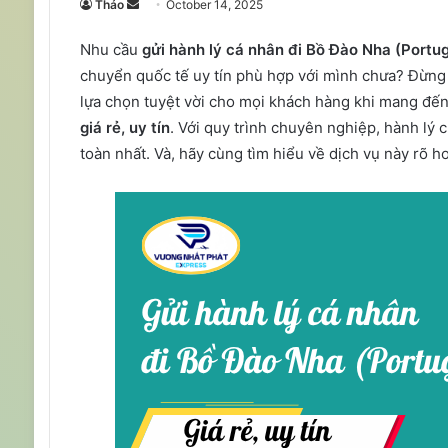
Send
Thảo
October 14, 2025
an
Nhu cầu
gửi hành lý cá nhân đi Bồ Đào Nha (Portu
email
chuyển quốc tế uy tín phù hợp với mình chưa? Đừng
lựa chọn tuyệt vời cho mọi khách hàng khi mang đế
giá rẻ, uy tín
. Với quy trình chuyên nghiệp, hành lý
toàn nhất. Và, hãy cùng tìm hiểu về dịch vụ này rõ hơ