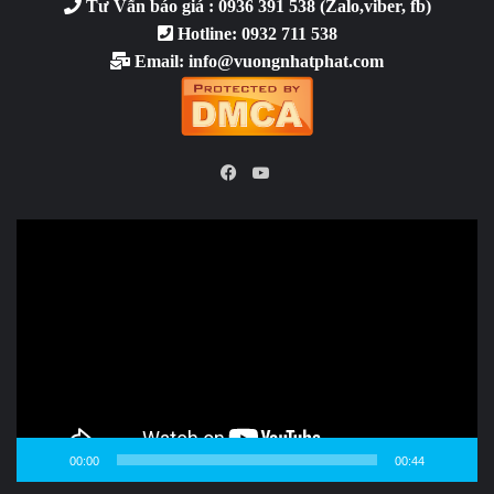
Tư Vấn báo giá : 0936 391 538 (Zalo,viber, fb)
Hotline: 0932 711 538
Email: info@vuongnhatphat.com
YouTube
Facebook
Video
Player
00:00
00:44