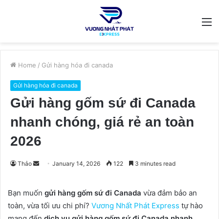
M
Home
/
Gửi hàng hóa đi canada
Gửi hàng hóa đi canada
Gửi hàng gốm sứ đi Canada
nhanh chóng, giá rẻ an toàn
2026
Send
Thảo
January 14, 2026
122
3 minutes read
an
email
Bạn muốn
gửi hàng gốm sứ đi Canada
vừa đảm bảo an
toàn, vừa tối ưu chi phí?
Vương Nhất Phát Express
tự hào
mang đến
dịch vụ gửi hàng gốm sứ đi Canada nhanh