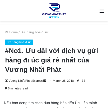
M
Home
/
Gửi hàng hóa đi úc
Gửi hàng hóa đi úc
#No1. Ưu đãi với dịch vụ gửi
hàng đi úc giá rẻ nhất của
Vương Nhất Phát
Send
Vương Nhất Phát Express
March 28, 2018
133
an
5 minutes read
email
Nếu bạn đang tìm cách đưa hàng hóa đến Úc, liên minh