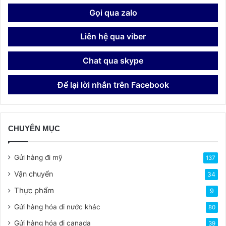
Gọi qua zalo
Liên hệ qua viber
Chat qua skype
Để lại lời nhắn trên Facebook
CHUYÊN MỤC
Gửi hàng đi mỹ
137
Vận chuyển
34
Thực phẩm
9
Gửi hàng hóa đi nước khác
80
Gửi hàng hóa đi canada
39