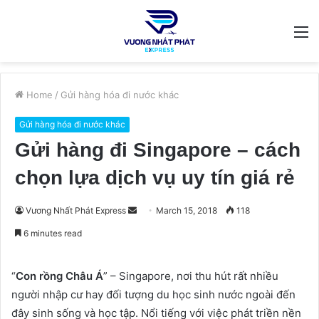
M
Home
/
Gửi hàng hóa đi nước khác
Gửi hàng hóa đi nước khác
Gửi hàng đi Singapore – cách
chọn lựa dịch vụ uy tín giá rẻ
Send
Vương Nhất Phát Express
March 15, 2018
118
an
6 minutes read
email
“
Con rồng Châu Á
” – Singapore, nơi thu hút rất nhiều
người nhập cư hay đối tượng du học sinh nước ngoài đến
đây sinh sống và học tập. Nổi tiếng với việc phát triền nền