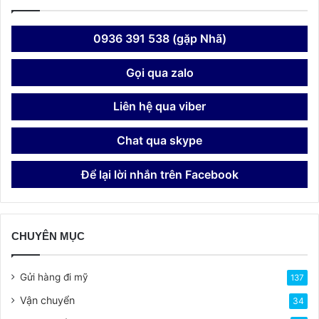
0936 391 538 (gặp Nhã)
Gọi qua zalo
Liên hệ qua viber
Chat qua skype
Để lại lời nhắn trên Facebook
CHUYÊN MỤC
Gửi hàng đi mỹ
137
Vận chuyển
34