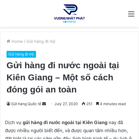
M
Home
/
Gửi hàng đi mỹ
Gửi hàng đi mỹ
Gửi hàng đi nước ngoài tại
Kiên Giang – Một số cách
đóng gói an toàn
Send
Gửi hàng Quốc tế
July 27, 2020
251
4 minutes read
an
email
Dịch vụ
gửi hàng đi nước ngoài tại Kiên Giang
nay đã
được nhiều người biết đến, và được quan tâm nhiều hơn,
đặt biệt là tại các năm gần đây, tình hình kinh tế – du lịch ở