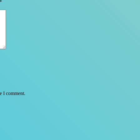
*
me I comment.