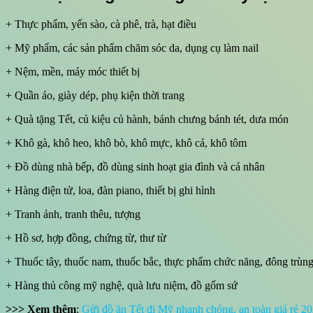
+ Thực phẩm, yến sào, cà phê, trà, hạt điều
+ Mỹ phẩm, các sản phẩm chăm sóc da, dụng cụ làm nail
+ Nệm, mền, máy móc thiết bị
+ Quần áo, giày dép, phụ kiện thời trang
+ Quà tặng Tết, củ kiệu củ hành, bánh chưng bánh tét, dưa món
+ Khô gà, khô heo, khô bò, khô mực, khô cá, khô tôm
+ Đồ dùng nhà bếp, đồ dùng sinh hoạt gia đình và cá nhân
+ Hàng điện tử, loa, đàn piano, thiết bị ghi hình
+ Tranh ảnh, tranh thêu, tượng
+ Hồ sơ, hợp đồng, chứng từ, thư từ
+ Thuốc tây, thuốc nam, thuốc bắc, thực phẩm chức năng, đông trùng
+ Hàng thủ công mỹ nghệ, quà lưu niệm, đồ gốm sứ
>>> Xem thêm
:
Gửi đồ ăn Tết đi Mỹ nhanh chóng, an toàn giá rẻ 2