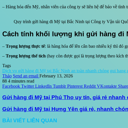
– Hàng hóa đến Mỹ, nhân viên của công ty sẽ liên hệ để báo về tình 
Quy trình gửi hàng đi Mỹ tại Bắc Ninh tại Công ty Vận tải Q
Cách tính khối lượng khi gửi hàng đi
–
Trọng lượng thực tế
: là hàng hóa để lên cân bao nhiêu ký thì đó gọ
–
Trọng lượng thể tích
(hay còn được gọi là trọng lượng theo kích t
Tags
Dịch vụ gửi hàng đi Mỹ tại Bắc Ninh an toàn nhanh chóng
gui hang 
Thảo
Send an email
February 13, 2026
88
4 minutes read
Facebook
Twitter
LinkedIn
Tumblr
Pinterest
Reddit
VKontakte
Share
Gửi hàng đi Mỹ tại Phú Thọ uy tín, giá rẻ nhanh
Gửi hàng đi Mỹ tại Hưng Yên giá rẻ, nhanh chó
BÀI VIẾT LIÊN QUAN