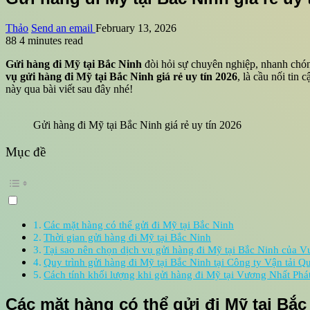
Thảo
Send an email
February 13, 2026
88
4 minutes read
Gửi hàng đi Mỹ tại Bắc Ninh
đòi hỏi sự chuyên nghiệp, nhanh chóng
vụ gửi hàng đi Mỹ tại Bắc Ninh giá rẻ uy tín 2026
, là cầu nối ti
này qua bài viết sau đây nhé!
Gửi hàng đi Mỹ tại Bắc Ninh giá rẻ uy tín 2026
Mục đề
Các mặt hàng có thể gửi đi Mỹ tại Bắc Ninh
Thời gian gửi hàng đi Mỹ tại Bắc Ninh
Tại sao nên chọn dịch vụ gửi hàng đi Mỹ tại Bắc Ninh của 
Quy trình gửi hàng đi Mỹ tại Bắc Ninh tại Công ty Vận tải 
Cách tính khối lượng khi gửi hàng đi Mỹ tại Vương Nhất Phá
Các mặt hàng có thể gửi đi Mỹ tại Bắc