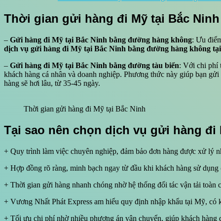
Thời gian gửi hàng đi Mỹ tại Bắc Ninh
–
Gửi hàng đi Mỹ tại Bắc Ninh bằng đường hàng không
: Ưu điểm
dịch vụ gửi hàng đi Mỹ tại Bắc Ninh bằng đường hàng không t
–
Gửi hàng đi Mỹ tại Bắc Ninh bằng đường tàu biển
: Với chi phí
khách hàng cá nhân và doanh nghiệp. Phương thức này giúp bạn gửi đ
hàng sẽ hơi lâu, từ 35-45 ngày.
Thời gian gửi hàng đi Mỹ tại Bắc Ninh
Tại sao nên chọn dịch vụ gửi hàng đi
+ Quy trình làm việc chuyên nghiệp, đảm bảo đơn hàng được xử lý 
+ Hợp đồng rõ ràng, minh bạch ngay từ đầu khi khách hàng sử dụng
+ Thời gian gửi hàng nhanh chóng nhờ hệ thống đối tác vận tải toàn 
+ Vương Nhất Phát Express am hiểu quy định nhập khẩu tại Mỹ, có ki
+ Tối ưu chi phí nhờ nhiều phương án vận chuyển, giúp khách hàng 