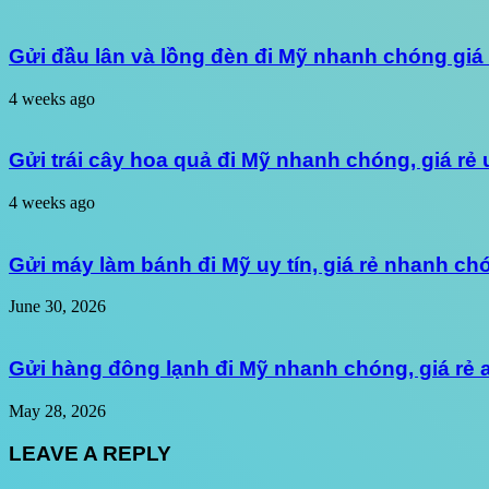
Gửi đầu lân và lồng đèn đi Mỹ nhanh chóng giá
4 weeks ago
Gửi trái cây hoa quả đi Mỹ nhanh chóng, giá rẻ 
4 weeks ago
Gửi máy làm bánh đi Mỹ uy tín, giá rẻ nhanh ch
June 30, 2026
Gửi hàng đông lạnh đi Mỹ nhanh chóng, giá rẻ
May 28, 2026
LEAVE A REPLY