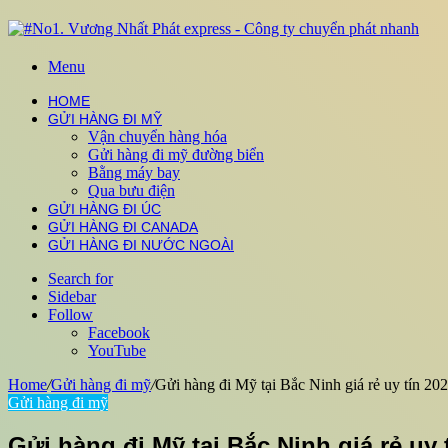
Menu
HOME
GỬI HÀNG ĐI MỸ
Vận chuyển hàng hóa
Gửi hàng đi mỹ đường biển
Bằng máy bay
Qua bưu điện
GỬI HÀNG ĐI ÚC
GỬI HÀNG ĐI CANADA
GỬI HÀNG ĐI NƯỚC NGOÀI
Search for
Sidebar
Follow
Facebook
YouTube
Home
/
Gửi hàng đi mỹ
/
Gửi hàng đi Mỹ tại Bắc Ninh giá rẻ uy tín 20
Gửi hàng đi mỹ
Gửi hàng đi Mỹ tại Bắc Ninh giá rẻ uy 