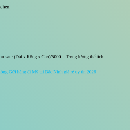
g hẹn.
như sau: (Dài x Rộng x Cao)/5000 = Trọng lượng thể tích.
hóng
Gửi hàng đi Mỹ tại Bắc Ninh giá rẻ uy tín 2026