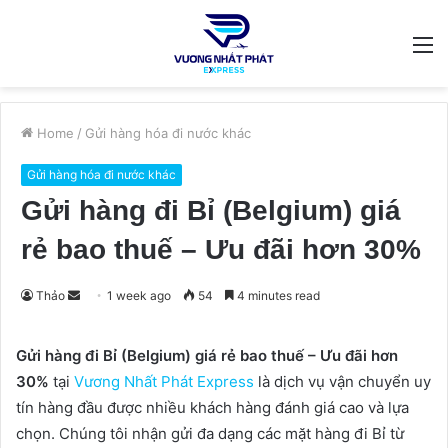
M
Home
/
Gửi hàng hóa đi nước khác
Gửi hàng hóa đi nước khác
Gửi hàng đi Bỉ (Belgium) giá
rẻ bao thuế – Ưu đãi hơn 30%
Send
Thảo
1 week ago
54
4 minutes read
an
email
Gửi hàng đi Bỉ (Belgium) giá rẻ bao thuế – Ưu đãi hơn
30%
tại
Vương Nhất Phát Express
là dịch vụ vận chuyển uy
tín hàng đầu được nhiều khách hàng đánh giá cao và lựa
chọn. Chúng tôi nhận gửi đa dạng các mặt hàng đi Bỉ từ