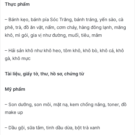
Thực phẩm
– Bánh kẹo, bánh pía Sóc Trăng, bánh tráng, yến sào, cà
phê, trà, đồ ăn vặt, nấm, cơm cháy, hàng đông lạnh, măng
khô, mì gói, gia vị như đường, muối, tiêu, mắm
– Hải sản khô như khô heo, tôm khô, khô bò, khô cá, khô
gà, khô mực
Tài liệu, giấy tờ, thư, hồ sơ, chứng từ
Mỹ phẩm
– Son dưỡng, son môi, mặt nạ, kem chống nắng, toner, đồ
make up
– Dầu gội, sữa tắm, tinh dầu dừa, bột trà xanh