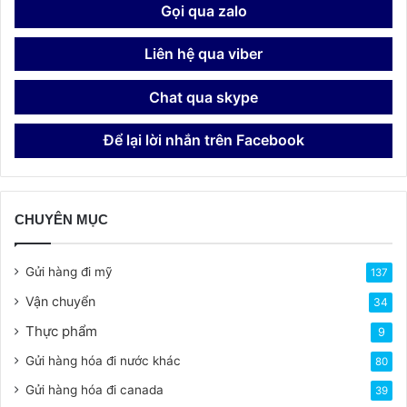
Gọi qua zalo
Liên hệ qua viber
Chat qua skype
Để lại lời nhắn trên Facebook
CHUYÊN MỤC
Gửi hàng đi mỹ
137
Vận chuyển
34
Thực phẩm
9
Gửi hàng hóa đi nước khác
80
Gửi hàng hóa đi canada
39