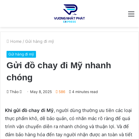
M
Home
/
Gửi hàng đi mỹ
Gửi hàng đi mỹ
Gửi đồ chay đi Mỹ nhanh
chóng
Send
Thảo
May 8, 2025
586
4 minutes read
an
email
Khi gửi đồ chay đi Mỹ
, người dùng thường ưu tiên các loại
thực phẩm khô, dễ bảo quản, có nhãn mác rõ ràng để quá
trình vận chuyển diễn ra nhanh chóng và thuận lợi. Và để
đảm bảo hàng hóa đến tay người nhận được an toàn và tiết