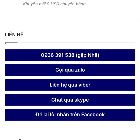
Khuyến mãi 9 USD chuyển hàng
LIÊN HỆ
0936 391 538 (gặp Nhã)
Gọi qua zalo
Liên hệ qua viber
Chat qua skype
Để lại lời nhắn trên Facebook