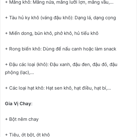
+ Măng khô: Măng nứa, măng lưỡi lợn, măng vầu,…
+ Tàu hủ ky khô (váng đậu khô): Dạng lá, dạng cọng
+ Miến dong, bún khô, phở khô, hủ tiếu khô
+ Rong biển khô: Dùng để nấu canh hoặc làm snack
+ Đậu các loại (khô): Đậu xanh, đậu đen, đậu đỏ, đậu
phộng (lạc),…
+ Các loại hạt khô: Hạt sen khô, hạt điều, hạt bí,…
Gia Vị Chay
:
+ Bột nêm chay
+ Tiêu, ớt bột, ớt khô