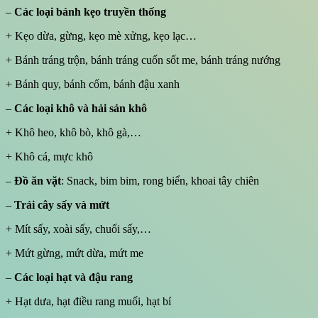
–
Các loại bánh kẹo truyền thống
+ Kẹo dừa, gừng, kẹo mè xửng, kẹo lạc…
+ Bánh tráng trộn, bánh tráng cuốn sốt me, bánh tráng nướng
+ Bánh quy, bánh cốm, bánh đậu xanh
–
Các loại khô và hải sản khô
+ Khô heo, khô bò, khô gà,…
+ Khô cá, mực khô
–
Đồ ăn vặt
: Snack, bim bim, rong biển, khoai tây chiên
–
Trái cây sấy và mứt
+ Mít sấy, xoài sấy, chuối sấy,…
+ Mứt gừng, mứt dừa, mứt me
–
Các loại hạt và đậu rang
+ Hạt dưa, hạt điều rang muối, hạt bí