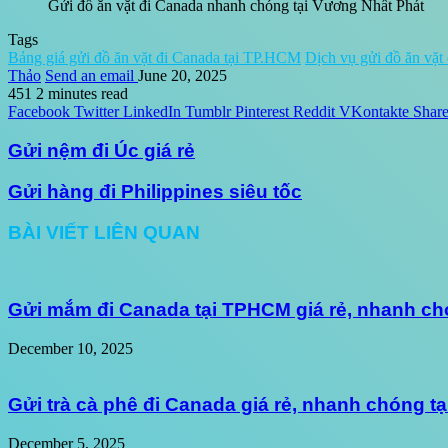
Gửi đồ ăn vặt đi Canada nhanh chóng tại Vương Nhất Phát
Tags
Bảng giá gửi đồ ăn vặt đi Canada tại TP.HCM
Dịch vụ gửi đồ ăn vặt 
Thảo
Send an email
June 20, 2025
451
2 minutes read
Facebook
Twitter
LinkedIn
Tumblr
Pinterest
Reddit
VKontakte
Share
Gửi nệm đi Úc giá rẻ
Gửi hàng đi Philippines siêu tốc
BÀI VIẾT LIÊN QUAN
Gửi mắm đi Canada tại TPHCM giá rẻ, nhanh ch
December 10, 2025
Gửi trà cà phê đi Canada giá rẻ, nhanh chóng t
December 5, 2025