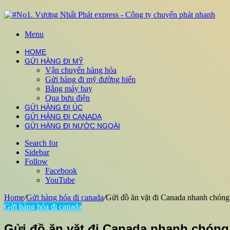
Menu
HOME
GỬI HÀNG ĐI MỸ
Vận chuyển hàng hóa
Gửi hàng đi mỹ đường biển
Bằng máy bay
Qua bưu điện
GỬI HÀNG ĐI ÚC
GỬI HÀNG ĐI CANADA
GỬI HÀNG ĐI NƯỚC NGOÀI
Search for
Sidebar
Follow
Facebook
YouTube
Home
/
Gửi hàng hóa đi canada
/
Gửi đồ ăn vặt đi Canada nhanh chóng
Gửi hàng hóa đi canada
Gửi đồ ăn vặt đi Canada nhanh chóng