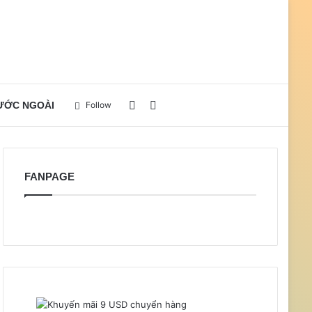
Sidebar
Search
NƯỚC NGOÀI
Follow
for
FANPAGE