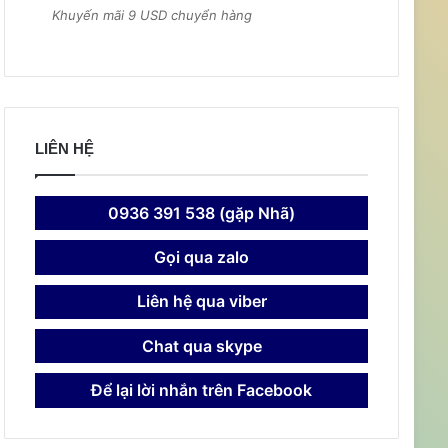
Khuyến mãi 9 USD chuyển hàng
LIÊN HỆ
0936 391 538 (gặp Nhã)
Gọi qua zalo
Liên hệ qua viber
Chat qua skype
Để lại lời nhắn trên Facebook