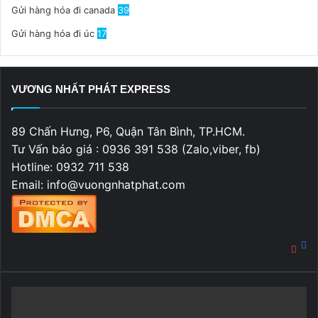
Gửi hàng hóa đi canada
39
Gửi hàng hóa đi úc
17
VƯƠNG NHẤT PHÁT EXPRESS
89 Chấn Hưng, P6, Quận Tân Bình, TP.HCM.
Tư Vấn báo giá : 0936 391 538 (Zalo,viber, fb)
Hotline: 0932 711 538
Email: info@vuongnhatphat.com
Fa
You