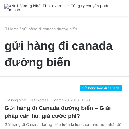
M
Home
/
gửi hàng đi canada đường biển
gửi hàng đi canada
đường biển
Gửi hàng hóa đi canada
Vương Nhất Phát Express
March 23, 2018
153
Gửi hàng đi Canada đường biển – Giải
pháp vận tải, giá cước phí?
Gửi hàng đi Canada đường biển luôn là lựa chọn phù hợp nhất đối