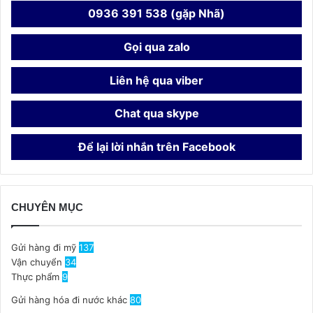
0936 391 538 (gặp Nhã)
Gọi qua zalo
Liên hệ qua viber
Chat qua skype
Để lại lời nhắn trên Facebook
CHUYÊN MỤC
Gửi hàng đi mỹ
137
Vận chuyển
34
Thực phẩm
9
Gửi hàng hóa đi nước khác
80